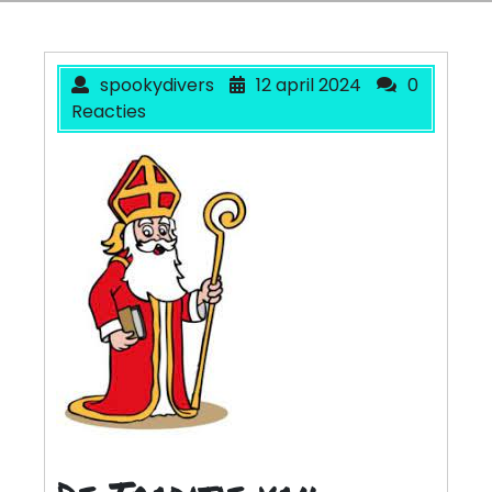
spookydivers
12 april 2024
0
Reacties