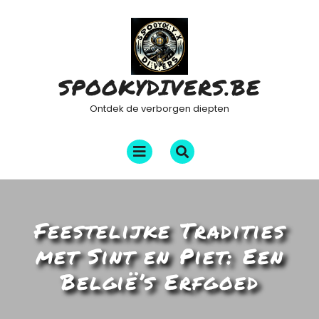
Ga
naar
de
inhoud
SPOOKYDIVERS.BE
Ontdek de verborgen diepten
Menu
openen
Feestelijke Tradities
met Sint en Piet: Een
België’s Erfgoed