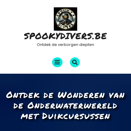
Ga
naar
de
inhoud
SPOOKYDIVERS.BE
Ontdek de verborgen diepten
Menu
openen
Ontdek de Wonderen van
de Onderwaterwereld
met Duikcursussen