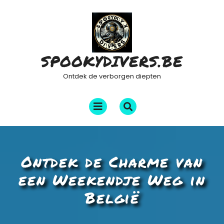
Ga
naar
de
inhoud
SPOOKYDIVERS.BE
Ontdek de verborgen diepten
Menu
openen
Ontdek de Charme van
een Weekendje Weg in
België