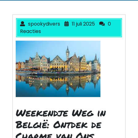
spookydivers
11 juli 2025
0
Reacties
Weekendje Weg in
België: Ontdek de
Charme van Ons