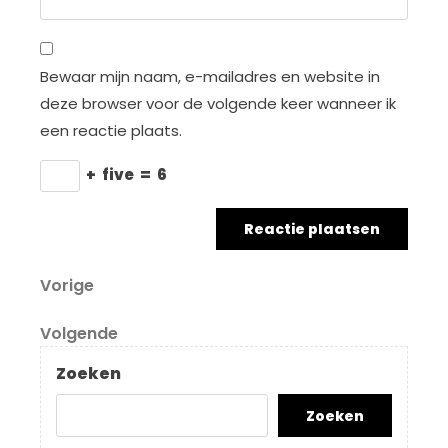
Bewaar mijn naam, e-mailadres en website in
deze browser voor de volgende keer wanneer ik
een reactie plaats.
+
five
=
6
Berichtnavigatie
Vorig
Vorige
bericht
Volgend
Volgende
bericht
Zoeken
Zoeken