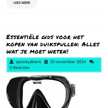
LEES
LEES MEER
MEER
Essentiële gids voor het
kopen van duikspullen: Alles
wat je moet weten!
spookydivers
25 november 2024
0 Reacties