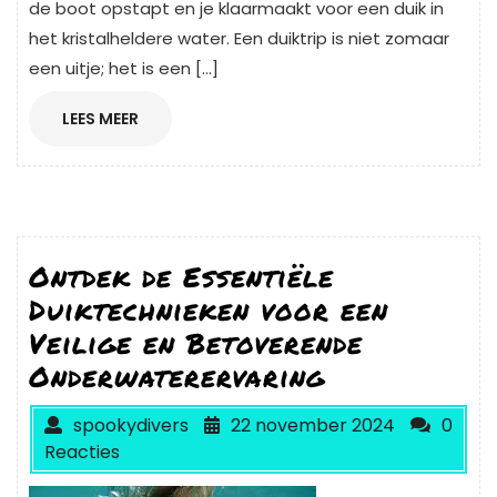
de boot opstapt en je klaarmaakt voor een duik in
het kristalheldere water. Een duiktrip is niet zomaar
een uitje; het is een […]
LEES
LEES MEER
MEER
Ontdek de Essentiële
Duiktechnieken voor een
Veilige en Betoverende
Onderwaterervaring
spookydivers
22 november 2024
0
Reacties