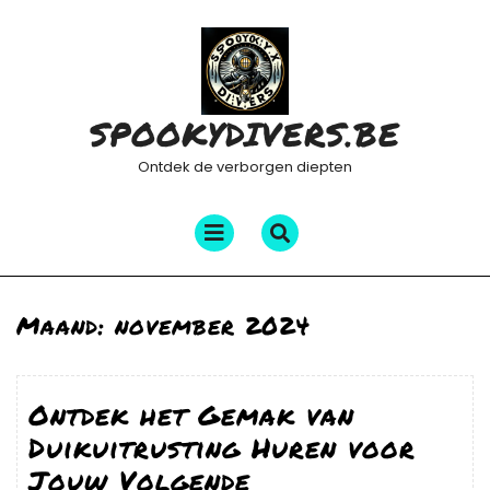
Ga
naar
de
inhoud
SPOOKYDIVERS.BE
Ontdek de verborgen diepten
Menu
openen
Maand:
november 2024
Ontdek het Gemak van
Duikuitrusting Huren voor
Jouw Volgende