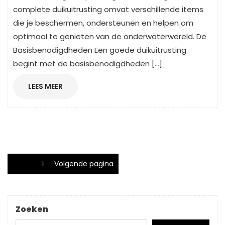
complete duikuitrusting omvat verschillende items
die je beschermen, ondersteunen en helpen om
optimaal te genieten van de onderwaterwereld. De
Basisbenodigdheden Een goede duikuitrusting
begint met de basisbenodigdheden […]
LEES
LEES MEER
MEER
Berichtnavigatie
Pagina
1
Volgende pagina
Zoeken