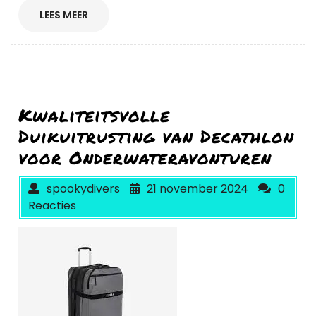
LEES
LEES MEER
MEER
Kwaliteitsvolle
Duikuitrusting van Decathlon
voor Onderwateravonturen
spookydivers
21 november 2024
0
Reacties