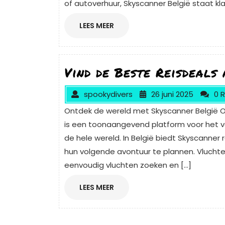
of autoverhuur, Skyscanner België staat kla
LEES
LEES MEER
MEER
Vind de Beste Reisdeals
spookydivers
26 juni 2025
0 
Ontdek de wereld met Skyscanner België O
is een toonaangevend platform voor het ve
de hele wereld. In België biedt Skyscanne
hun volgende avontuur te plannen. Vluchte
eenvoudig vluchten zoeken en […]
LEES
LEES MEER
MEER