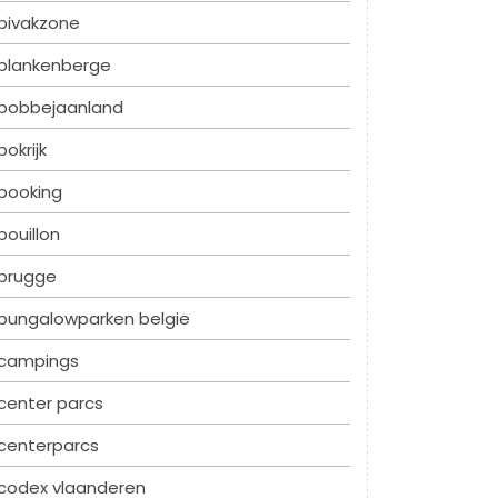
bivakzone
blankenberge
bobbejaanland
bokrijk
booking
bouillon
brugge
bungalowparken belgie
campings
center parcs
centerparcs
codex vlaanderen