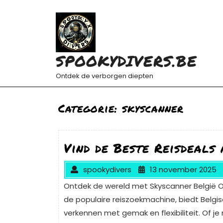
Ga
naar
de
inhoud
SPOOKYDIVERS.BE
Ontdek de verborgen diepten
Categorie:
skyscanner
Vind de Beste Reisdeals
spookydivers
13 november 2025
Ontdek de wereld met Skyscanner België O
de populaire reiszoekmachine, biedt Belgis
verkennen met gemak en flexibiliteit. Of j