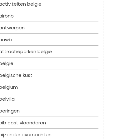
activiteiten belgie
airbnb
antwerpen
anwb
attractieparken belgie
belgie
belgische kust
belgium
belvilla
beringen
bib oost vlaanderen
bijzonder overnachten