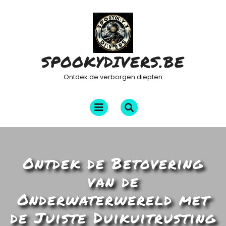
Ga
naar
de
inhoud
SPOOKYDIVERS.BE
Ontdek de verborgen diepten
Menu
openen
Ontdek de Betovering
van de
Onderwaterwereld met
de Juiste Duikuitrusting