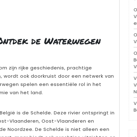
O
V
e
O
: Ontdek de Waterwegen
V
O
B
V
m zijn rijke geschiedenis, prachtige
 wordt ook doorkruist door een netwerk van
V
erwegen spelen een essentiële rol in het
V
N
ie van het land.
V
B
 België is de Schelde. Deze rivier ontspringt in
West-Vlaanderen, Oost-Vlaanderen en
de Noordzee. De Schelde is niet alleen een