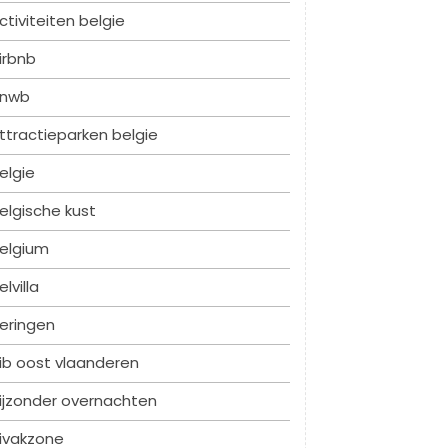
ctiviteiten belgie
irbnb
nwb
ttractieparken belgie
elgie
elgische kust
elgium
elvilla
eringen
ib oost vlaanderen
ijzonder overnachten
ivakzone