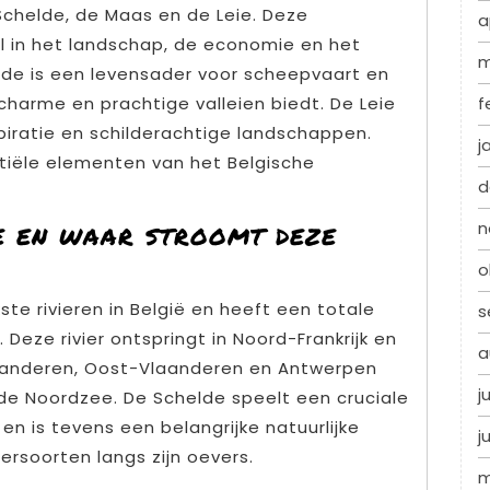
 Schelde, de Maas en de Leie. Deze
a
l in het landschap, de economie en het
m
de is een levensader voor scheepvaart en
f
 charme en prachtige valleien biedt. De Leie
spiratie en schilderachtige landschappen.
j
tiële elementen van het Belgische
d
e en waar stroomt deze
n
o
ste rivieren in België en heeft een totale
s
Deze rivier ontspringt in Noord-Frankrijk en
a
aanderen, Oost-Vlaanderen en Antwerpen
j
n de Noordzee. De Schelde speelt een cruciale
en is tevens een belangrijke natuurlijke
j
ersoorten langs zijn oevers.
m