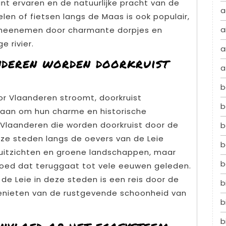
kunt ervaren en de natuurlijke pracht van de
a
n of fietsen langs de Maas is ook populair,
a
 meenemen door charmante dorpjes en
e rivier.
a
nderen worden doorkruist
a
b
oor Vlaanderen stroomt, doorkruist
b
taan om hun charme en historische
 Vlaanderen die worden doorkruist door de
b
 Deze steden langs de oevers van de Leie
b
e uitzichten en groene landschappen, maar
b
fgoed dat teruggaat tot vele eeuwen geleden.
de Leie in deze steden is een reis door de
b
enieten van de rustgevende schoonheid van
b
b