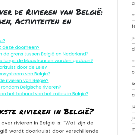
a
er de Rivieren van België:
m
n, Activiteiten en
f
j
ië?
mt deze doorheen?
d
n de grens tussen België en Nederland?
 die langs de Maas kunnen worden gedaan?
n
rkruist door de Leie?
o
cosysteem van België?
de rivieren van België?
s
n rondom Belgische rivieren?
aan het behoud van het milieu in België?
a
j
kste rivieren in België?
j
er rivieren in België is: “Wat zijn de
m
elgië wordt doorkruist door verschillende