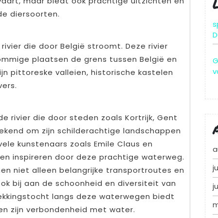
aart, maar biedt ook prachtige uitzichten en
nde diersoorten.
s
D
vier die door België stroomt. Deze rivier
ommige plaatsen de grens tussen België en
G
v
jn pittoreske valleien, historische kastelen
ers.
e rivier die door steden zoals Kortrijk, Gent
bekend om zijn schilderachtige landschappen
 vele kunstenaars zoals Emile Claus en
a
en inspireren door deze prachtige waterweg.
j
en niet alleen belangrijke transportroutes en
ok bij aan de schoonheid en diversiteit van
j
dekkingstocht langs deze waterwegen biedt
m
 en zijn verbondenheid met water.