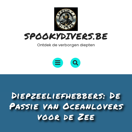
Ga
naar
de
inhoud
SPOOKYDIVERS.BE
Ontdek de verborgen diepten
Menu
openen
Diepzeeliefhebbers: De
Passie van Oceanlovers
voor de Zee