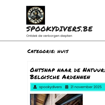
Ga
naar
de
inhoud
SPOOKYDIVERS.BE
Ontdek de verborgen diepten
Categorie:
huis
Ontsnap naar de Natuur:
Belgische Ardennen
spookydivers
21 november 2025