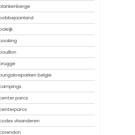
blankenberge
bobbejaanland
bokrijk
booking
bouillon
brugge
bungalowparken belgie
campings
center parcs
centerparcs
codex vlaanderen
corendon