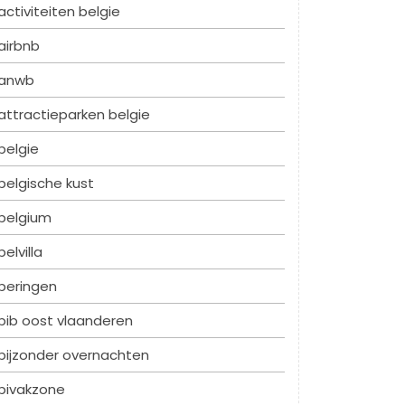
activiteiten belgie
airbnb
anwb
attractieparken belgie
belgie
belgische kust
belgium
belvilla
beringen
bib oost vlaanderen
bijzonder overnachten
bivakzone