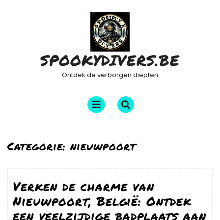
Ga
naar
de
inhoud
SPOOKYDIVERS.BE
Ontdek de verborgen diepten
Menu
openen
Categorie:
nieuwpoort
Verken de charme van
Nieuwpoort, België: Ontdek
een veelzijdige badplaats aan