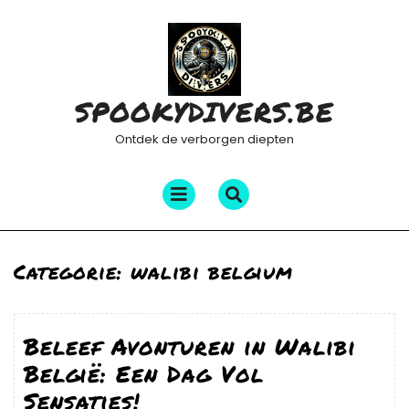
Ga
naar
de
inhoud
SPOOKYDIVERS.BE
Ontdek de verborgen diepten
Menu
openen
Categorie:
walibi belgium
Beleef Avonturen in Walibi
België: Een Dag Vol
Sensaties!