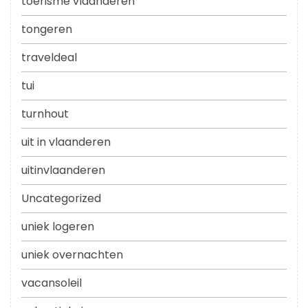
toerisme vlaanderen
tongeren
traveldeal
tui
turnhout
uit in vlaanderen
uitinvlaanderen
Uncategorized
uniek logeren
uniek overnachten
vacansoleil