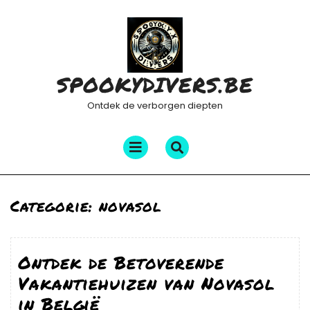
Ga
naar
de
inhoud
SPOOKYDIVERS.BE
Ontdek de verborgen diepten
Menu
openen
Categorie:
novasol
Ontdek de Betoverende
Vakantiehuizen van Novasol
in België