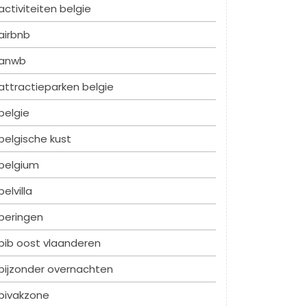
activiteiten belgie
airbnb
anwb
attractieparken belgie
belgie
belgische kust
belgium
belvilla
beringen
bib oost vlaanderen
bijzonder overnachten
bivakzone