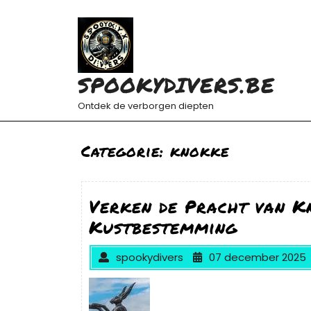
Ga
naar
de
inhoud
SPOOKYDIVERS.BE
Ontdek de verborgen diepten
Categorie:
knokke
Verken de Pracht van K
Kustbestemming
spookydivers
07 december 2025