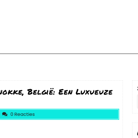
nokke, België: Een Luxueuze
0 Reacties