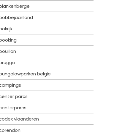
blankenberge
bobbejaanland
bokrijk
booking
bouillon
brugge
bungalowparken belgie
campings
center parcs
centerparcs
codex vlaanderen
corendon