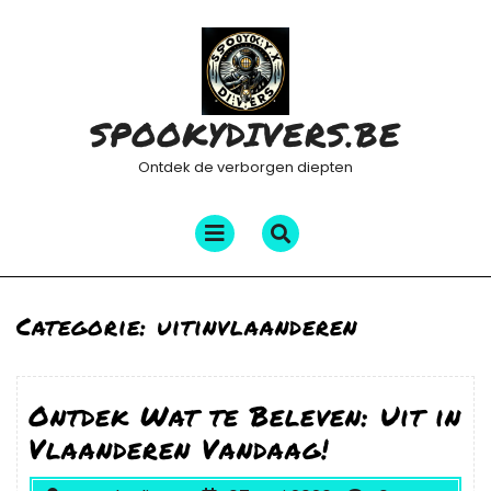
Ga
naar
de
inhoud
SPOOKYDIVERS.BE
Ontdek de verborgen diepten
Menu
openen
Categorie:
uitinvlaanderen
Ontdek Wat te Beleven: Uit in
Vlaanderen Vandaag!