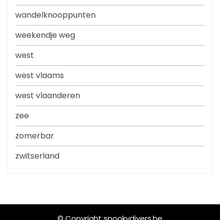
wandelknooppunten
weekendje weg
west
west vlaams
west vlaanderen
zee
zomerbar
zwitserland
© Copyright spookydivers.be