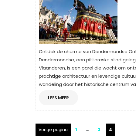
Ontdek de charme van Dendermondse On
Dendermondse, een pittoreske stad geleg
Vlaanderen, is een parel die wacht om ontde
prachtige architectuur en levendige cultuu
wandeling door het historische centrum 
LEES
LEES MEER
MEER
Berichtnavigatie
Pagina
Pagina
Pagina
Vorige pagina
1
…
3
4