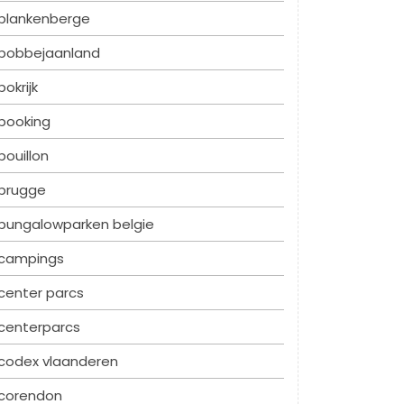
blankenberge
bobbejaanland
bokrijk
booking
bouillon
brugge
bungalowparken belgie
campings
center parcs
centerparcs
codex vlaanderen
corendon