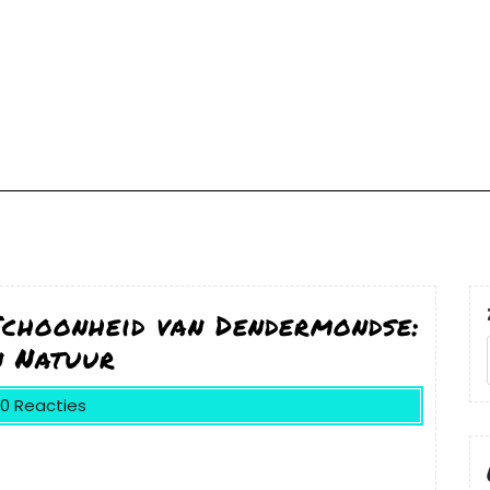
Schoonheid van Dendermondse:
n Natuur
0 Reacties