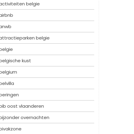
activiteiten belgie
airbnb
anwb
attractieparken belgie
belgie
belgische kust
belgium
belvilla
beringen
bib oost vlaanderen
bijzonder overnachten
bivakzone