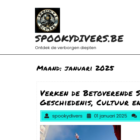
Ga
naar
de
inhoud
SPOOKYDIVERS.BE
Ontdek de verborgen diepten
Maand:
januari 2025
Verken de Betoverende 
Geschiedenis, Cultuur e
spookydivers
01 januari 2025