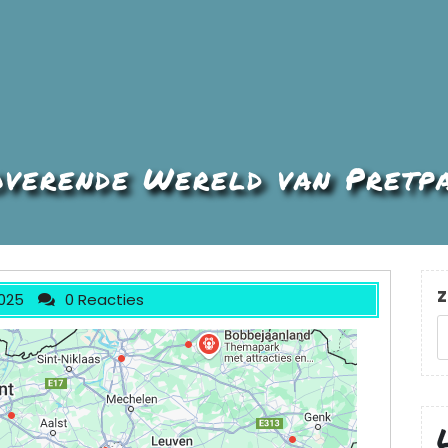
overende Wereld van Pretpa
Z
025
0 Reacties