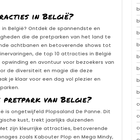
b
racties in België?
b
s in België? Ontdek de spannendste en
b
heden die de pretparken van het land te
b
de achtbanen en betoverende shows tot
inervaringen, de top 10 attracties in België
b
n opwinding en avontuur voor bezoekers van
b
door de diversiteit en magie die deze
k je klaar voor een dag vol plezier en
b
tparken.
b
 pretpark van Belgie?
c
 is ongetwijfeld Plopsaland De Panne. Dit
c
ische kust, trekt jaarlijks duizenden
c
Met zijn kleurrijke attracties, betoverende
onages zoals Kabouter Plop en Mega Mindy,
c