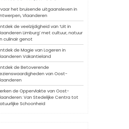
rvaar het bruisende uitgaansleven in
ntwerpen, Vlaanderen
ntdek de veelzijdigheid van ‘Uit in
laanderen Limburg’ met cultuur, natuur
n culinair genot
ntdek de Magie van Logeren in
laanderen Vakantieland
ntdek de Betoverende
ezienswaardigheden van Oost-
laanderen
erken de Oppervlakte van Oost-
laanderen: Van Stedelijke Centra tot
atuurlijke Schoonheid