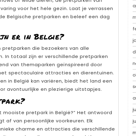
ows of wilde dieren, de pretparken van
a
varing voor het hele gezin. Laat je verrassen
 de Belgische pretparken en beleef een dag
m
f
jn er in Belgie?
j
n pretparken die bezoekers van alle
d
. In totaal zijn er verschillende pretparken
n
ërend van themaparken geïnspireerd door
et spectaculaire attracties en dierentuinen.
o
n in België kan variëren, biedt het land een
s
avontuurlijke en plezierige uitstapjes.
a
tpark?
j
t mooiste pretpark in België?” Het antwoord
t af van persoonlijke voorkeuren. Elk
j
 unieke charme en attracties die verschillende
m