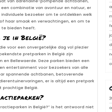
oudt van adrenaline-pompende achtbanen,
a
een combinatie van avontuur en natuur, er
de individuele bezoeker om te ontdekken welk
m
jn of haar smaak en verwachtingen, en om te
f
 te bieden heeft.
j
 je in België?
d
 die voor een onvergetelijke dag vol plezier
bekendste pretparken in België zijn
n
um en Bellewaerde. Deze parken bieden een
o
 en entertainment voor bezoekers van alle
 naar spannende achtbanen, betoverende
ierentuinervaringen, er is altijd een pretpark
 prachtige België.
ractieparken?
2
ractieparken in België?” is het antwoord niet
a