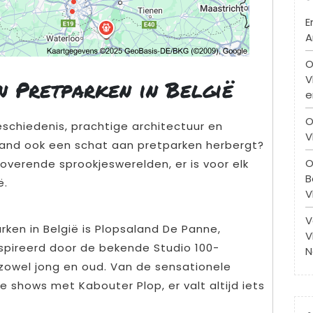
E
A
O
V
n Pretparken in België
e
O
eschiedenis, prachtige architectuur en
V
t land ook een schat aan pretparken herbergt?
O
erende sprookjeswerelden, er is voor elk
B
ë.
V
V
ken in België is Plopsaland De Panne,
V
nspireerd door de bekende Studio 100-
N
 zowel jong en oud. Van de sensationele
 shows met Kabouter Plop, er valt altijd iets