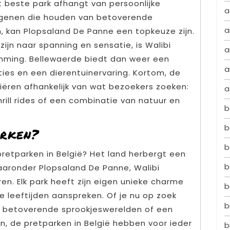
 beste park afhangt van persoonlijke
a
iegenen die houden van betoverende
a
, kan Plopsaland De Panne een topkeuze zijn.
zijn naar spanning en sensatie, is Walibi
a
mming. Bellewaerde biedt dan weer een
a
ties en een dierentuinervaring. Kortom, de
riëren afhankelijk van wat bezoekers zoeken:
a
hrill rides of een combinatie van natuur en
b
b
arken?
b
retparken in België? Het land herbergt een
b
aaronder Plopsaland De Panne, Walibi
en. Elk park heeft zijn eigen unieke charme
b
e leeftijden aanspreken. Of je nu op zoek
b
, betoverende sprookjeswerelden of een
n, de pretparken in België hebben voor ieder
b