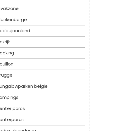
ivakzone
lankenberge
obbejaanland
okrijk
ooking
ouillon
rugge
ungalowparken belgie
ampings
enter parcs
enterparcs
odex vlaanderen