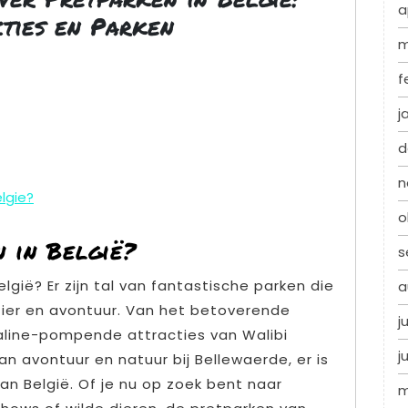
a
cties en Parken
m
f
j
d
n
lgie?
o
 in België?
s
lgië? Er zijn tal van fantastische parken die
a
zier en avontuur. Van het betoverende
j
aline-pompende attracties van Walibi
j
n avontuur en natuur bij Bellewaerde, er is
van België. Of je nu op zoek bent naar
m