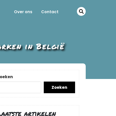
Over ons
Contact
rken in België
oeken
Zoeken
Laatste artikelen