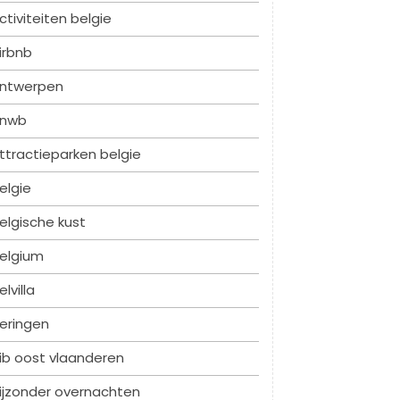
ctiviteiten belgie
irbnb
ntwerpen
nwb
ttractieparken belgie
elgie
elgische kust
elgium
elvilla
eringen
ib oost vlaanderen
ijzonder overnachten