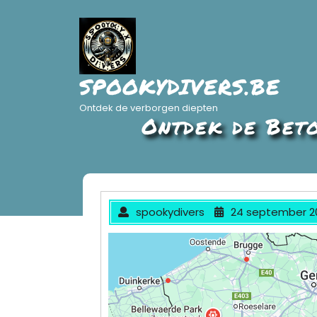
Ga
naar
de
inhoud
SPOOKYDIVERS.BE
Ontdek de verborgen diepten
Ontdek de Bet
spookydivers
24 september 2