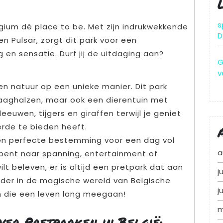
s
lgium dé place to be. Met zijn indrukwekkende
D
n Pulsar, zorgt dit park voor een
g en sensatie. Durf jij de uitdaging aan?
G
v
n natuur op een unieke manier. Dit park
waaghalzen, maar ook een dierentuin met
eeuwen, tijgers en giraffen terwijl je geniet
erde te bieden heeft.
 een perfecte bestemming voor een dag vol
a
k bent naar spanning, entertainment of
t beleven, er is altijd een pretpark dat aan
j
der in de magische wereld van Belgische
j
n die een leven lang meegaan!
m
ver Pretparken in België: