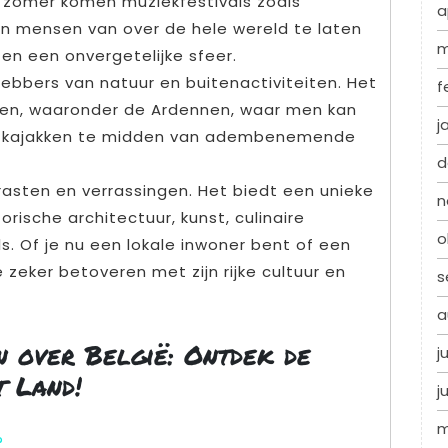
e zomer komen muziekfestivals zoals
a
 mensen van over de hele wereld te laten
m
en een onvergetelijke sfeer.
fhebbers van natuur en buitenactiviteiten. Het
f
den, waaronder de Ardennen, waar men kan
j
en kajakken te midden van adembenemende
d
trasten en verrassingen. Het biedt een unieke
n
torische architectuur, kunst, culinaire
o
s. Of je nu een lokale inwoner bent of een
e zeker betoveren met zijn rijke cultuur en
s
a
n over België: Ontdek de
j
t Land!
j
m
?