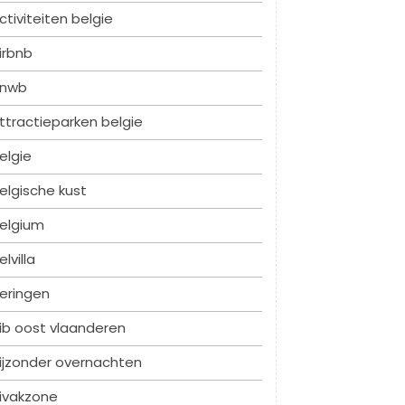
ctiviteiten belgie
irbnb
nwb
ttractieparken belgie
elgie
elgische kust
elgium
elvilla
eringen
ib oost vlaanderen
ijzonder overnachten
ivakzone