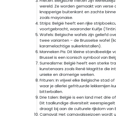
Frieten: Belgische frieten zijn wereldw
wereld. Ze worden gemaakt van verse 
knapperige buitenkant en zachte binne
zoals mayonaise.
Strips: België heeft een rijke stripboek
voortgebracht, waaronder Kuifje (Tintin
Wafels: Belgische wafels zijn geliefd o
twee varianten – de Brusselse wafel (li
karamelachtige suikerkristallen).
Manneken Pis: Dit kleine standbeeldje 
Brussel is een iconisch symbool van Belg
Surrealisme: België heeft een sterke tra
kunstenaars zoals René Magritte die i
unieke en dromerige werken.
Frituren: In vrijwel elke Belgische stad 
waar je allerlei gefrituurde lekkernijen ku
bitterballen.
Drie talen: België is een land met drie o
Dit taalkundige diversiteit weerspiegelt 
draagt bij aan de culturele rijkdom van B
Carnaval: Het carnavalsseizoen wordt ui