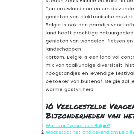
steden zoals Binche en Aalst. In d
Tomorrowland samen om duizenden
genieten van elektronische muziek 
België is ook een paradijs voor lie
land heeft prachtige natuurgebie
genieten van wandelen, fietsen 
landschappen.
Kortom, België is een land vol con
mix van taalkundige diversiteit, his
hoogstandjes en levendige festival
bezoeker van buitenaf, België zal j
warme gastvrijheid.
10 Veelgestelde Vrage
Bijzonderheden van he
Wat is er Typisch aan België?
Waar staat het land bekend om België