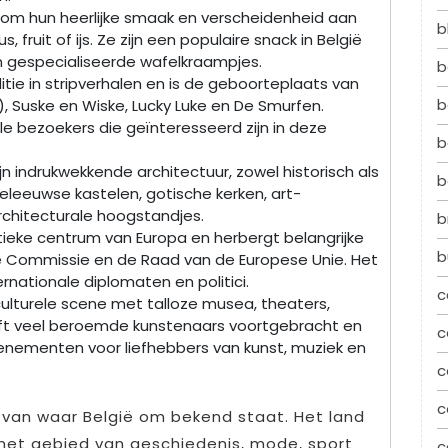
 om hun heerlijke smaak en verscheidenheid aan
b
fruit of ijs. Ze zijn een populaire snack in België
n gespecialiseerde wafelkraampjes.
b
ditie in stripverhalen en is de geboorteplaats van
b
n), Suske en Wiske, Lucky Luke en De Smurfen.
vele bezoekers die geïnteresseerd zijn in deze
b
jn indrukwekkende architectuur, zowel historisch als
b
leeuwse kastelen, gotische kerken, art-
hitecturale hoogstandjes.
b
litieke centrum van Europa en herbergt belangrijke
b
se Commissie en de Raad van de Europese Unie. Het
rnationale diplomaten en politici.
c
 culturele scene met talloze musea, theaters,
eeft veel beroemde kunstenaars voortgebracht en
c
venementen voor liefhebbers van kunst, muziek en
c
c
n van waar België om bekend staat. Het land
het gebied van geschiedenis, mode, sport
c