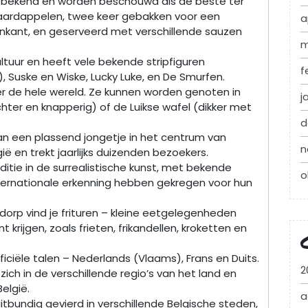
ijd bekend en worden beschouwd als de beste ter
aardappelen, twee keer gebakken voor een
a
nkant, en geserveerd met verschillende sauzen
m
cultuur en heeft vele bekende stripfiguren
f
), Suske en Wiske, Lucky Luke, en De Smurfen.
ver de hele wereld. Ze kunnen worden genoten in
j
chter en knapperig) of de Luikse wafel (dikker met
d
van een plassend jongetje in het centrum van
n
ië en trekt jaarlijks duizenden bezoekers.
ditie in de surrealistische kunst, met bekende
o
nternationale erkenning hebben gekregen voor hun
of dorp vind je frituren – kleine eetgelegenheden
nt krijgen, zoals frieten, frikandellen, kroketten en
fficiële talen – Nederlands (Vlaams), Frans en Duits.
2
zich in de verschillende regio’s van het land en
elgië.
a
tbundig gevierd in verschillende Belgische steden,