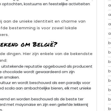
jke optochten, kostuums en feestelijke activiteiten
a
a
j aan de unieke identiteit en charme van
a
efde bestemming is voor zowel lokale
a
kers.
bekend om België?
b
b
de dingen. Hier zijn enkele van de bekendste
and:
b
n uitstekende reputatie opgebouwd als producent
b
e chocolade wordt gewaardeerd om zijn
aan smaken.
b
ercultuur en wordt beschouwd als een paradijs voor
ed scala aan ambachtelijke bieren, elk met unieke
b
beroemd en worden beschouwd als de beste ter
b
rd met mayonaise en zijn een geliefde lekkernij
b
n.