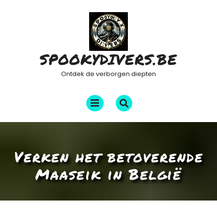
Ga
naar
de
inhoud
SPOOKYDIVERS.BE
Ontdek de verborgen diepten
Menu
openen
Verken het betoverende
Maaseik in België