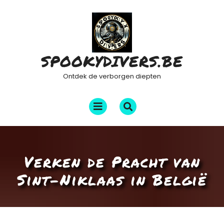
Ga
naar
de
inhoud
SPOOKYDIVERS.BE
Ontdek de verborgen diepten
Menu
openen
Verken de Pracht van
Sint-Niklaas in België