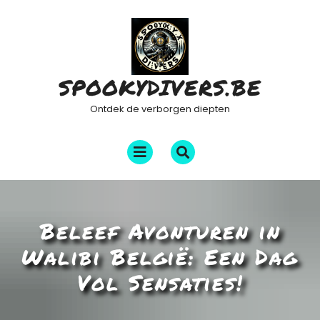
Ga
naar
de
inhoud
SPOOKYDIVERS.BE
Ontdek de verborgen diepten
Menu
openen
Beleef Avonturen in
Walibi België: Een Dag
Vol Sensaties!