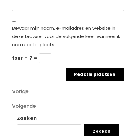
Bewaar mijn naam, e-mailadres en website in
deze browser voor de volgende keer wanneer ik
een reactie plaats.
four
+
7
=
Berichtnavigatie
Vorig
Vorige
bericht
Volgend
Volgende
bericht
Zoeken
Zoeken