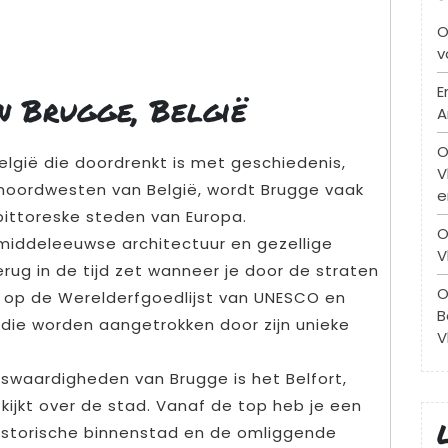
O
v
E
n Brugge, België
A
O
lgië die doordrenkt is met geschiedenis,
V
 noordwesten van België, wordt Brugge vaak
e
ittoreske steden van Europa.
O
 middeleeuwse architectuur en gezellige
V
terug in de tijd zet wanneer je door de straten
O
 op de Werelderfgoedlijst van UNESCO en
B
s die worden aangetrokken door zijn unieke
V
swaardigheden van Brugge is het Belfort,
kijkt over de stad. Vanaf de top heb je een
storische binnenstad en de omliggende