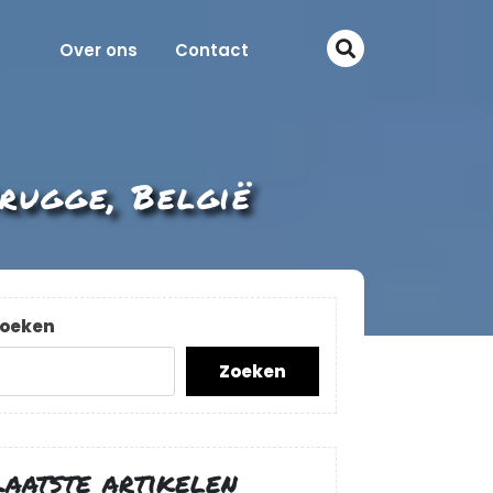
Over ons
Contact
rugge, België
oeken
Zoeken
Laatste artikelen