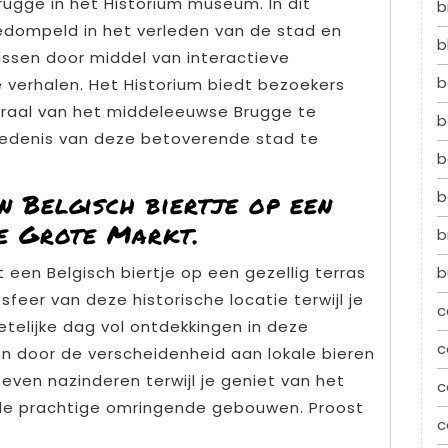
rugge in het Historium museum. In dit
b
dompeld in het verleden van de stad en
b
issen door middel van interactieve
b
verhalen. Het Historium biedt bezoekers
praal van het middeleeuwse Brugge te
b
iedenis van deze betoverende stad te
b
b
n Belgisch biertje op een
de Grote Markt.
b
b
t een Belgisch biertje op een gezellig terras
feer van deze historische locatie terwijl je
c
telijke dag vol ontdekkingen in deze
c
en door de verscheidenheid aan lokale bieren
ven nazinderen terwijl je geniet van het
c
n de prachtige omringende gebouwen. Proost
c