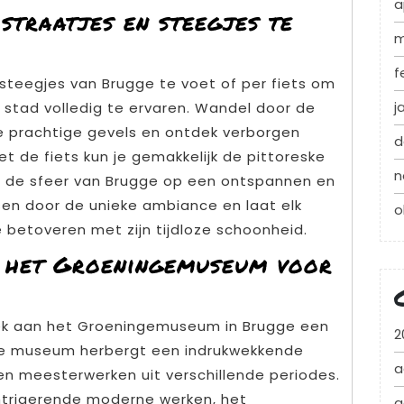
a
 straatjes en steegjes te
m
f
 steegjes van Brugge te voet of per fiets om
j
stad volledig te ervaren. Wandel door de
e prachtige gevels en ontdek verborgen
d
et de fiets kun je gemakkelijk de pittoreske
n
n de sfeer van Brugge op een ontspannen en
sen door de unieke ambiance en laat elk
o
e betoveren met zijn tijdloze schoonheid.
n het Groeningemuseum voor
oek aan het Groeningemuseum in Brugge een
2
e museum herbergt een indrukwekkende
a
en meesterwerken uit verschillende periodes.
 intrigerende moderne werken, het
a