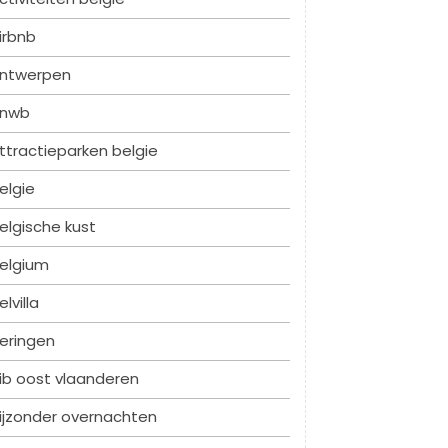
irbnb
ntwerpen
nwb
ttractieparken belgie
elgie
elgische kust
elgium
elvilla
eringen
ib oost vlaanderen
ijzonder overnachten