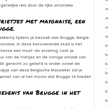
elijke reis door de rijke artistieke
a
.
a
frietjes met mayonaise, een
ugge.
a
a
kernij tijdens je bezoek aan Brugge, België:
ayonaise. In deze betoverende stad is het
b
atesse een must-do ervaring. Laat je
b
uur van de frietjes en de romige smaak van
t gerecht zo geliefd is onder zowel de
b
hapje van deze Belgische klassieker zal je
b
geniet van al het moois dat Brugge te bieden
b
iedenis van Brugge in het
b
b