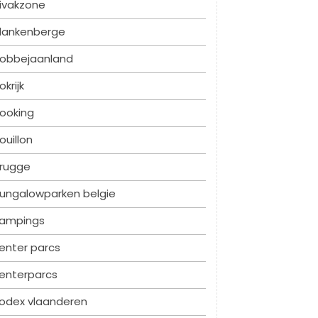
ivakzone
lankenberge
obbejaanland
okrijk
ooking
ouillon
rugge
ungalowparken belgie
ampings
enter parcs
enterparcs
odex vlaanderen