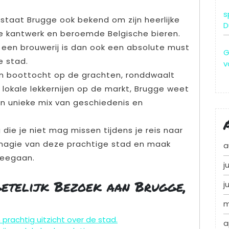
s
 staat Brugge ook bekend om zijn heerlijke
D
e kantwerk en beroemde Belgische bieren.
 een brouwerij is dan ook een absolute must
G
e stad.
v
en boottocht op de grachten, ronddwaalt
 lokale lekkernijen op de markt, Brugge weet
jn unieke mix van geschiedenis en
ie je niet mag missen tijdens je reis naar
 magie van deze prachtige stad en maak
a
meegaan.
j
getelijk Bezoek aan Brugge,
j
m
prachtig uitzicht over de stad.
a