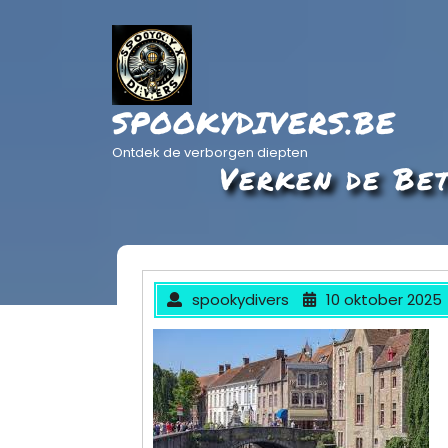
Ga
naar
de
inhoud
SPOOKYDIVERS.BE
Ontdek de verborgen diepten
Verken de Be
spookydivers
10 oktober 2025