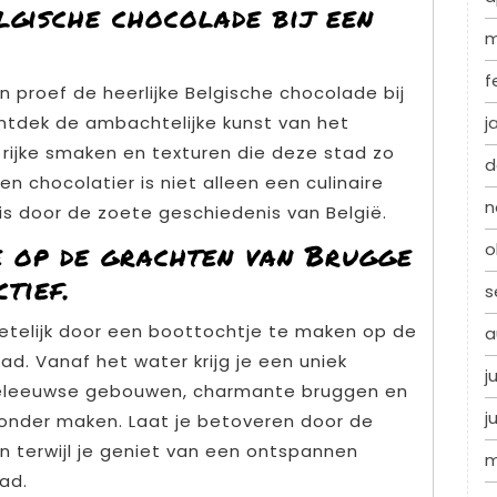
lgische chocolade bij een
m
f
 proef de heerlijke Belgische chocolade bij
j
Ontdek de ambachtelijke kunst van het
ijke smaken en texturen die deze stad zo
d
chocolatier is niet alleen een culinaire
n
eis door de zoete geschiedenis van België.
 op de grachten van Brugge
o
tief.
s
etelijk door een boottochtje te maken op de
a
ad. Vanaf het water krijg je een uniek
j
deleeuwse gebouwen, charmante bruggen en
j
jzonder maken. Laat je betoveren door de
n terwijl je geniet van een ontspannen
m
ad.