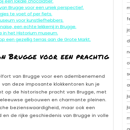
ij een lokale chocolatier.
an Brugge voor een uniek perspectief.
m
jes te voet of per fiets.
f
seum voor kunstliefhebbers.
aise, een echte lekkernij in Brugge.
j
e in het Historium museum.
 op een gezellig terras aan de Grote Markt.
d
n
an Brugge voor een prachtig
o
s
Belfort van Brugge voor een adembenemend
p van deze imposante klokkentoren kun je
a
t op de historische pracht van Brugge, met
j
iddeleeuwse gebouwen en charmante pleinen.
j
nische bezienswaardigheid, maar ook een
en de rijke geschiedenis van Brugge in volle
m
a