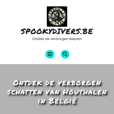
Ga
naar
de
inhoud
SPOOKYDIVERS.BE
Ontdek de verborgen diepten
Menu
openen
Ontdek de verborgen
schatten van Houthalen
in België