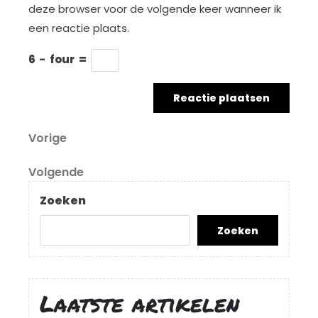
deze browser voor de volgende keer wanneer ik
een reactie plaats.
6
−
four
=
Berichtnavigatie
Vorig
Vorige
bericht
Volgend
Volgende
bericht
Zoeken
Zoeken
Laatste artikelen