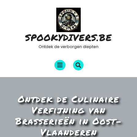
Ga
naar
de
inhoud
SPOOKYDIVERS.BE
Ontdek de verborgen diepten
Menu
openen
Ontdek de Culinaire
Verfijning van
Brasserieën in Oost-
Vlaanderen