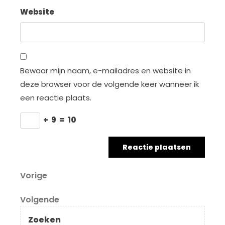
Website
Bewaar mijn naam, e-mailadres en website in
deze browser voor de volgende keer wanneer ik
een reactie plaats.
+
9
=
10
Berichtnavigatie
Vorig
Vorige
bericht
Volgend
Volgende
bericht
Zoeken