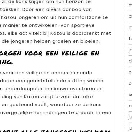
zij de kans krijgen om hun horizon te
m
tdekken. Door een divers aanbod van
a
rt Kazou jongeren om uit hun comfortzone te
e manier te ontwikkelen. Van sportieve
m
, elke activiteit bij Kazou is doordrenkt met
f
 die jongeren helpen groeien en bloeien.
j
orgen voor een veilige en
ing.
d
n
n voor een veilige en ondersteunende
deren een geruststellende setting waarin
o
nen onderdompelen in nieuwe avonturen en
s
iding van Kazou zorgt ervoor dat elke
 en gesteund voelt, waardoor ze de kans
a
onvergetelijke herinneringen te creëren in een
j
j
arbij alle jongeren welkom