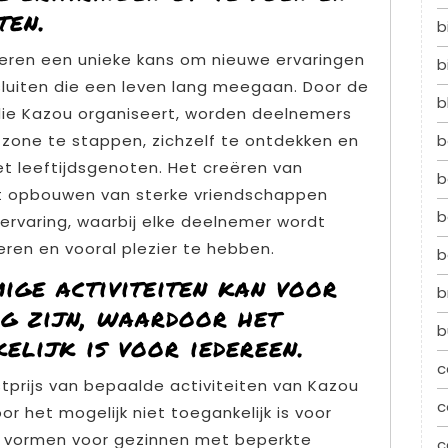
ten.
b
eren een unieke kans om nieuwe ervaringen
b
luiten die een leven lang meegaan. Door de
b
 die Kazou organiseert, worden deelnemers
one te stappen, zichzelf te ontdekken en
b
 leeftijdsgenoten. Het creëren van
b
et opbouwen van sterke vriendschappen
b
rvaring, waarbij elke deelnemer wordt
ren en vooral plezier te hebben.
b
ige activiteiten kan voor
b
g zijn, waardoor het
b
elijk is voor iedereen.
c
prijs van bepaalde activiteiten van Kazou
c
r het mogelijk niet toegankelijk is voor
g vormen voor gezinnen met beperkte
c