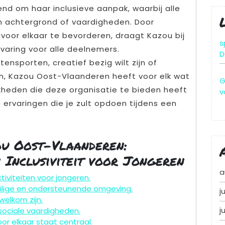
d om haar inclusieve aanpak, waarbij alle
n achtergrond of vaardigheden. Door
voor elkaar te bevorderen, draagt Kazou bij
s
rvaring voor alle deelnemers.
D
tensporten, creatief bezig wilt zijn of
n, Kazou Oost-Vlaanderen heeft voor elk wat
G
kheden die deze organisatie te bieden heeft
v
 ervaringen die je zult opdoen tijdens een
ou Oost-Vlaanderen:
n Inclusiviteit voor Jongeren
a
tiviteiten voor jongeren.
eilige en ondersteunende omgeving.
j
welkom zijn.
j
 sociale vaardigheden.
or elkaar staat centraal.