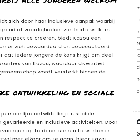
m
a
t zich door haar inclusieve aanpak waarbij
rgrond of vaardigheden, van harte welkom
m
en respect te creëren, biedt Kazou een
f
lnemer zich gewaardeerd en geaccepteerd
r dat iedere jongere de kans krijgt om deel
j
kanties van Kazou, waardoor diversiteit
d
gemeenschap wordt versterkt binnen de
n
jke ontwikkeling en sociale
o
ersoonlijke ontwikkeling en sociale
gevarieerde en inclusieve activiteiten. Door
rvaringen op te doen, samen te werken in
2
ctvol met elkaar om te gaan, biedt Kazou