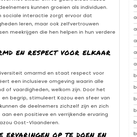
a
eelnemers kunnen groeien als individuen.
 sociale interactie zorgt ervoor dat
a
igheden leren, maar ook zelfvertrouwen
a
sen meekrijgen die hen helpen in hun verdere
a
rmd en respect voor elkaar
a
a
iversiteit omarmd en staat respect voor
b
eëert een inclusieve omgeving waarin alle
b
d of vaardigheden, welkom zijn. Door het
 en begrip, stimuleert Kazou een sfeer van
b
 kunnen de deelnemers zichzelf zijn en zich
b
aan een positieve en verrijkende ervaring
b
 Kazou Oost-Vlaanderen.
 ervaringen op te doen en
b