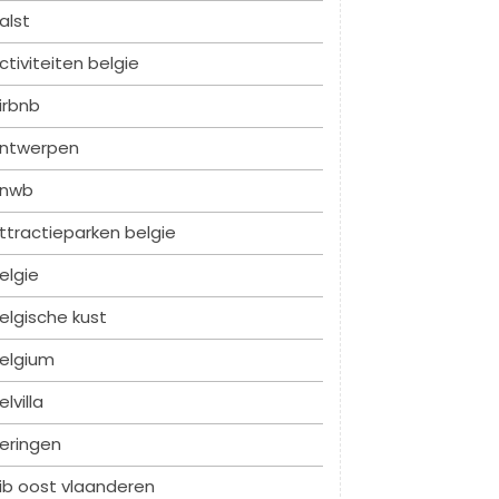
alst
ctiviteiten belgie
irbnb
ntwerpen
nwb
ttractieparken belgie
elgie
elgische kust
elgium
elvilla
eringen
ib oost vlaanderen