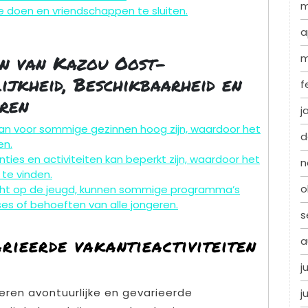
m
e doen en vriendschappen te sluiten.
a
n van Kazou Oost-
m
ijkheid, Beschikbaarheid en
f
ren
j
kan voor sommige gezinnen hoog zijn, waardoor het
d
en.
ies en activiteiten kan beperkt zijn, waardoor het
n
 te vinden.
o
cht op de jeugd, kunnen sommige programma’s
sses of behoeften van alle jongeren.
s
rieerde vakantieactiviteiten
a
j
ren avontuurlijke en gevarieerde
j