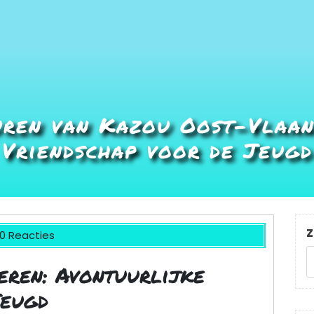
uren van Kazou Oost-Vlaand
Vriendschap voor de Jeugd
Z
0 Reacties
ren: Avontuurlijke
Jeugd