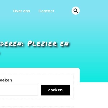
Over ons
Contact
eren: Plezier en
oeken
Zoeken