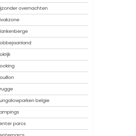
ijzonder overnachten
ivakzone
lankenberge
obbejaanland
okrijk
ooking
ouillon
rugge
ungalowparken belgie
ampings
enter parcs
enterparcs