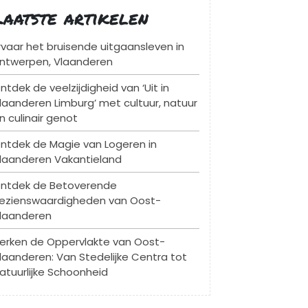
Laatste artikelen
rvaar het bruisende uitgaansleven in
ntwerpen, Vlaanderen
ntdek de veelzijdigheid van ‘Uit in
laanderen Limburg’ met cultuur, natuur
n culinair genot
ntdek de Magie van Logeren in
laanderen Vakantieland
ntdek de Betoverende
ezienswaardigheden van Oost-
laanderen
erken de Oppervlakte van Oost-
laanderen: Van Stedelijke Centra tot
atuurlijke Schoonheid