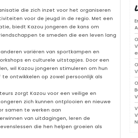
isatie die zich inzet voor het organiseren
iviteiten voor de jeugd in de regio. Met een
E
catie, biedt Kazou jongeren de kans om
A
vriendschappen te smeden die een leven lang
O
V
laanderen variëren van sportkampen en
e
rkshops en culturele uitstapjes. Door een
O
en, wil Kazou jongeren stimuleren om hun
V
 te ontwikkelen op zowel persoonlijk als
O
B
teurs zorgt Kazou voor een veilige en
V
ongeren zich kunnen ontplooien en nieuwe
V
or samen te werken aan
V
erwinnen van uitdagingen, leren de
N
levenslessen die hen helpen groeien als