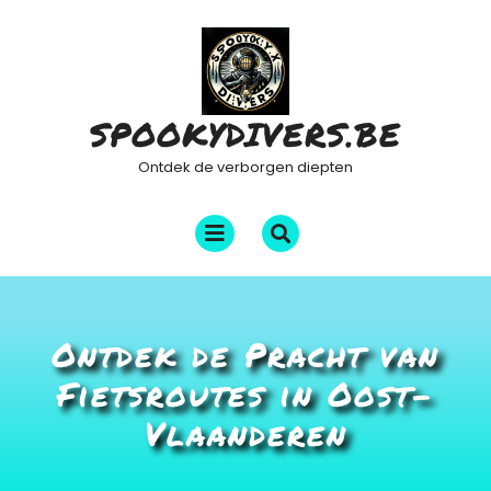
Ga
naar
de
inhoud
SPOOKYDIVERS.BE
Ontdek de verborgen diepten
Menu
openen
Ontdek de Pracht van
Fietsroutes in Oost-
Vlaanderen