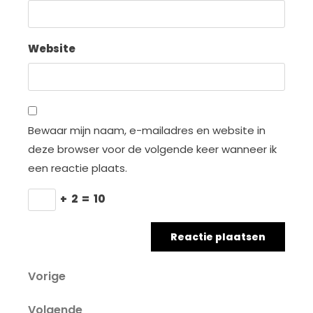
Website
Bewaar mijn naam, e-mailadres en website in
deze browser voor de volgende keer wanneer ik
een reactie plaats.
+
2
=
10
Berichtnavigatie
Vorig
Vorige
bericht
Volgend
Volgende