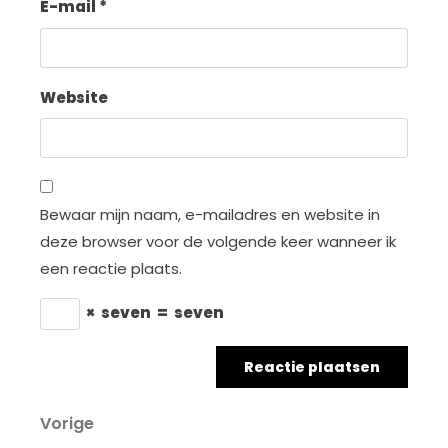
E-mail
*
Website
Bewaar mijn naam, e-mailadres en website in
deze browser voor de volgende keer wanneer ik
een reactie plaats.
×
seven
=
seven
Berichtnavigatie
Vorig
Vorige
bericht