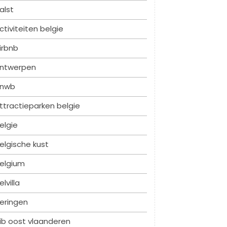
alst
ctiviteiten belgie
irbnb
ntwerpen
nwb
ttractieparken belgie
elgie
elgische kust
elgium
elvilla
eringen
ib oost vlaanderen