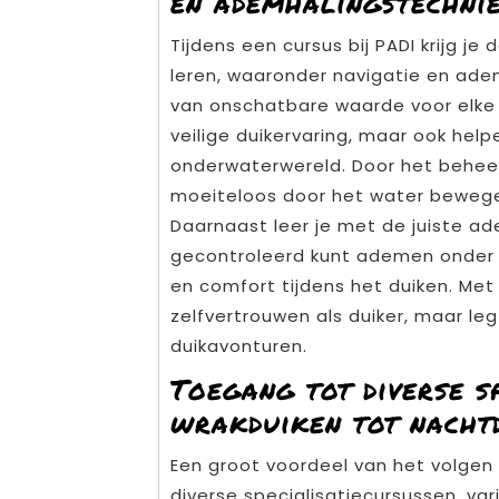
en ademhalingstechni
Tijdens een cursus bij PADI krijg j
leren, waaronder navigatie en ade
van onschatbare waarde voor elke 
veilige duikervaring, maar ook hel
onderwaterwereld. Door het beheer
moeiteloos door het water bewege
Daarnaast leer je met de juiste ad
gecontroleerd kunt ademen onder w
en comfort tijdens het duiken. Met
zelfvertrouwen als duiker, maar leg
duikavonturen.
Toegang tot diverse sp
wrakduiken tot nacht
Een groot voordeel van het volgen
diverse specialisatiecursussen, va