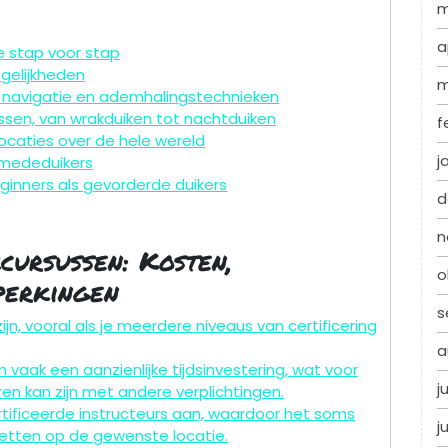
m
a
e stap voor stap
gelijkheden
m
s navigatie en ademhalingstechnieken
ssen, van wrakduiken tot nachtduiken
f
locaties over de hele wereld
j
 mededuikers
eginners als gevorderde duikers
d
n
cursussen: Kosten,
o
perkingen
s
 zijn, vooral als je meerdere niveaus van certificering
a
n vaak een aanzienlijke tijdsinvestering, wat voor
j
en kan zijn met andere verplichtingen.
rtificeerde instructeurs aan, waardoor het soms
j
 zetten op de gewenste locatie.