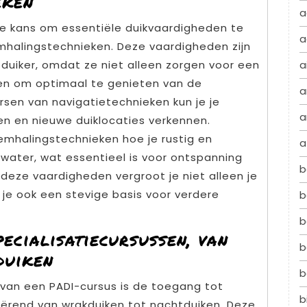
eken
a
e de kans om essentiële duikvaardigheden te
a
mhalingstechnieken. Deze vaardigheden zijn
duiker, omdat ze niet alleen zorgen voor een
a
pen om optimaal te genieten van de
a
sen van navigatietechnieken kun je je
a
n en nieuwe duiklocaties verkennen.
emhalingstechnieken hoe je rustig en
a
ater, wat essentieel is voor ontspanning
b
 deze vaardigheden vergroot je niet alleen je
 je ook een stevige basis voor verdere
b
b
ecialisatiecursussen, van
b
duiken
b
 van een PADI-cursus is de toegang tot
b
riërend van wrakduiken tot nachtduiken. Deze