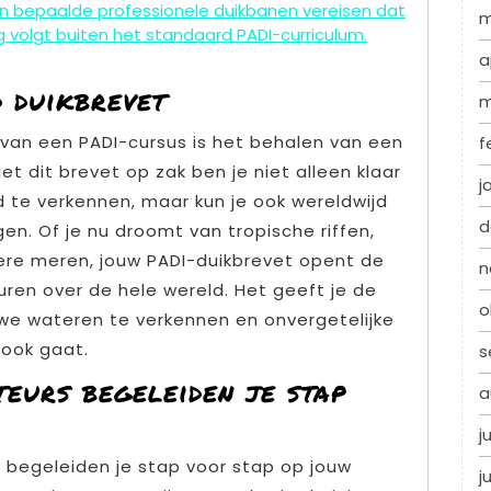
en bepaalde professionele duikbanen vereisen dat
m
ng volgt buiten het standaard PADI-curriculum.
a
 duikbrevet
m
 van een PADI-cursus is het behalen van een
f
et dit brevet op zak ben je niet alleen klaar
j
te verkennen, maar kun je ook wereldwijd
d
en. Of je nu droomt van tropische riffen,
dere meren, jouw PADI-duikbrevet opent de
n
ren over de hele wereld. Het geeft je de
o
uwe wateren te verkennen en onvergetelijke
 ook gaat.
s
teurs begeleiden je stap
a
j
I begeleiden je stap voor stap op jouw
j