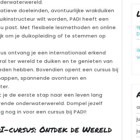
derwaterwereld.
reatieve doeleinden, avontuurlijke wrakduiken
uikinstructeur wilt worden, PADI heeft een
s
au past. Met flexibele lesmethoden en online
D
ijk om je duikopleiding af te stemmen op
G
sus ontvang je een internationaal erkend
v
ral ter wereld te duiken en te genieten van
eden hebben. Bovendien opent een cursus bij
chappen, spannende avonturen en
ter.
t je de eerste stap naar een leven lang
erende onderwaterwereld. Dompel jezelf
a
g nog in voor een cursus bij PADI!
j
I-cursus: Ontdek de Wereld
j