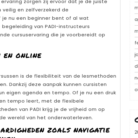
ervaring zorgen zij ervoor dat je de juiste
m
veilig en zelfverzekerd de
 je nu een beginner bent of al wat
a
e begeleiding van PADI-instructeurs
m
de cursuservaring die je voorbereidt op
f
 en online
j
d
sussen is de flexibiliteit van de lesmethoden
n
ren. Dankzij deze aanpak kunnen cursisten
o
un eigen agenda en tempo. Of je nu een druk
gen tempo leert, met de flexibele
heden van PADI krijg je de vrijheid om op
nde wereld van het onderwaterleven.
aardigheden zoals navigatie
2