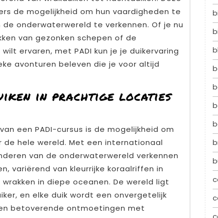
kers de mogelijkheid om hun vaardigheden te
b
 de onderwaterwereld te verkennen. Of je nu
b
kken van gezonken schepen of de
b
ilt ervaren, met PADI kun je je duikervaring
eke avonturen beleven die je voor altijd
b
b
iken in prachtige locaties
b
b
 van een PADI-cursus is de mogelijkheid om
r de hele wereld. Met een internationaal
b
wonderen van de onderwaterwereld verkennen
b
riërend van kleurrijke koraalriffen in
c
 wrakken in diepe oceanen. De wereld ligt
iker, en elke duik wordt een onvergetelijk
c
n en betoverende ontmoetingen met
c