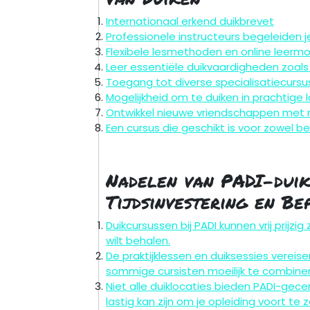
Internationaal erkend duikbrevet
Professionele instructeurs begeleiden j
Flexibele lesmethoden en online leermo
Leer essentiële duikvaardigheden zoal
Toegang tot diverse specialisatiecursu
Mogelijkheid om te duiken in prachtige 
Ontwikkel nieuwe vriendschappen met
Een cursus die geschikt is voor zowel b
Nadelen van PADI-duik
Tijdsinvestering en Be
Duikcursussen bij PADI kunnen vrij prijzig
wilt behalen.
De praktijklessen en duiksessies vereise
sommige cursisten moeilijk te combiner
Niet alle duiklocaties bieden PADI-gece
lastig kan zijn om je opleiding voort te