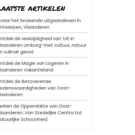
Laatste artikelen
rvaar het bruisende uitgaansleven in
ntwerpen, Vlaanderen
ntdek de veelzijdigheid van ‘Uit in
laanderen Limburg’ met cultuur, natuur
n culinair genot
ntdek de Magie van Logeren in
laanderen Vakantieland
ntdek de Betoverende
ezienswaardigheden van Oost-
laanderen
erken de Oppervlakte van Oost-
laanderen: Van Stedelijke Centra tot
atuurlijke Schoonheid