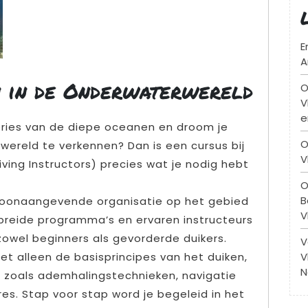
E
A
n in de Onderwaterwereld
O
V
e
eries van de diepe oceanen en droom je
O
ereld te verkennen? Dan is een cursus bij
V
iving Instructors) precies wat je nodig hebt
O
B
 toonaangevende organisatie op het gebied
V
ebreide programma’s en ervaren instructeurs
zowel beginners als gevorderde duikers.
V
V
niet alleen de basisprincipes van het duiken,
N
 zoals ademhalingstechnieken, navigatie
es. Stap voor stap word je begeleid in het