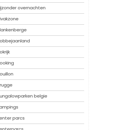
ijzonder overnachten
ivakzone
lankenberge
obbejaanland
okrijk
ooking
ouillon
rugge
ungalowparken belgie
ampings
enter parcs
enterparcs