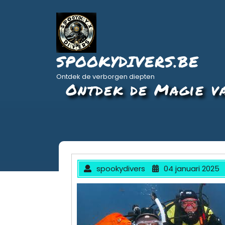
Ga
naar
de
inhoud
SPOOKYDIVERS.BE
Ontdek de verborgen diepten
Ontdek de Magie va
spookydivers
04 januari 2025