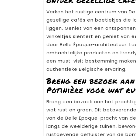
ontdek gezellige café
Verken het rustige centrum van D
gezellige cafés en boetiekjes die 
liggen. Geniet van een ontspannen 
winkeltjes slentert en geniet van 
door Belle Époque-architectuur. La
ambachtelijke producten en trend
een must-visit bestemming maken v
authentieke Belgische ervaring.
Breng een bezoek aan
Potinière voor wat ru
Breng een bezoek aan het prachtige
wat rust en groen. Dit betoverend
van de Belle Époque-pracht van d
langs de weelderige tuinen, bewond
rustgevende gefluister van de bome