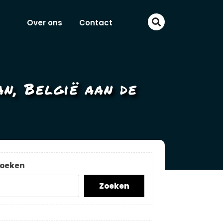
Over ons
Contact
n, België aan de
oeken
Zoeken