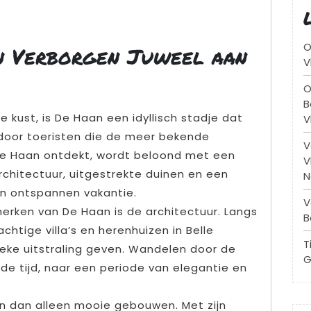
O
en Verborgen Juweel aan
V
O
B
 kust, is De Haan een idyllisch stadje dat
V
door toeristen die de meer bekende
V
e Haan ontdekt, wordt beloond met een
V
chitectuur, uitgestrekte duinen en een
N
een ontspannen vakantie.
V
rken van De Haan is de architectuur. Langs
B
chtige villa’s en herenhuizen in Belle
T
nieke uitstraling geven. Wandelen door de
G
 de tijd, naar een periode van elegantie en
n dan alleen mooie gebouwen. Met zijn