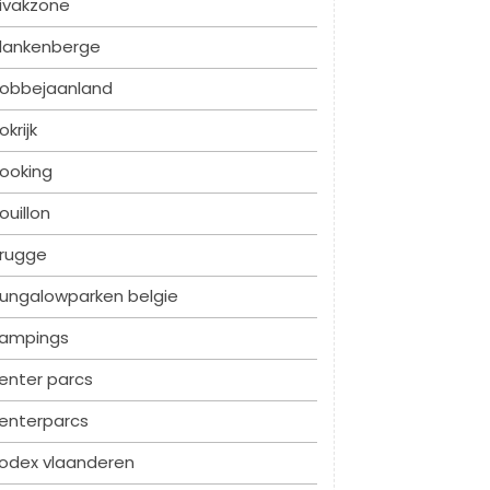
ivakzone
lankenberge
obbejaanland
okrijk
ooking
ouillon
rugge
ungalowparken belgie
ampings
enter parcs
enterparcs
odex vlaanderen