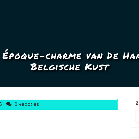
 Époque-charme van De Haa
Belgische Kust
Z
5
0 Reacties