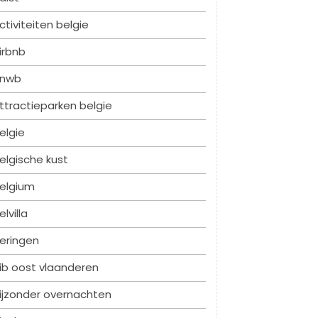
ctiviteiten belgie
irbnb
nwb
ttractieparken belgie
elgie
elgische kust
elgium
elvilla
eringen
ib oost vlaanderen
ijzonder overnachten