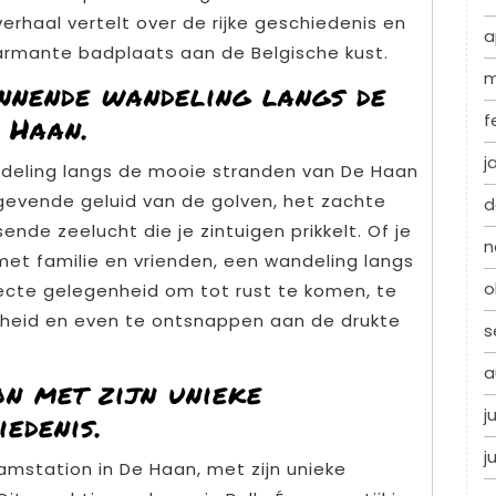
rhaal vertelt over de rijke geschiedenis en
a
armante badplaats aan de Belgische kust.
m
nnende wandeling langs de
f
 Haan.
j
deling langs de mooie stranden van De Haan
tgevende geluid van de golven, het zachte
d
ende zeelucht die je zintuigen prikkelt. Of je
n
 met familie en vrienden, een wandeling langs
o
ecte gelegenheid om tot rust te komen, te
nheid en even te ontsnappen aan de drukte
s
a
n met zijn unieke
j
edenis.
j
amstation in De Haan, met zijn unieke