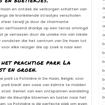
s en boetiekjes.
a
e Haan en ontdek de verborgen schatten van
langs de kronkelende straatjes verscholen
a
sfeer terwijl je door de charmante
a
een verfrissend drankje op een terras omringd
at je verrassen door de unieke mix van lokale
a
y vondsten die het centrum van De Haan tot
b
oor elke reiziger die op zoek is naar een
b
 het prachtige park La
b
st en groen.
b
 park La Potinière in De Haan, België, voor
b
e park biedt een oase van kalmte te midden
b
e stad. Geniet van een ontspannen wandeling
b
er de kleurrijke bloemen en luister naar het
n. La Potinière is de perfecte plek om even