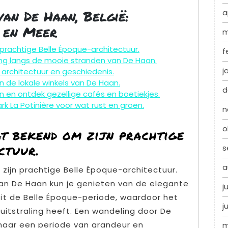
van De Haan, België:
a
n en Meer
m
 prachtige Belle Époque-architectuur.
f
g langs de mooie stranden van De Haan.
j
 architectuur en geschiedenis.
n de lokale winkels van De Haan.
d
 en ontdek gezellige cafés en boetiekjes.
k La Potinière voor wat rust en groen.
n
o
at bekend om zijn prachtige
ctuur.
s
a
zijn prachtige Belle Époque-architectuur.
van De Haan kun je genieten van de elegante
j
 uit de Belle Époque-periode, waardoor het
j
itstraling heeft. Een wandeling door De
 naar een periode van grandeur en
m