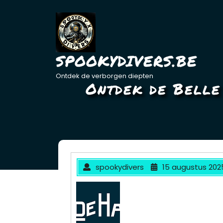
Ga
naar
de
inhoud
SPOOKYDIVERS.BE
Ontdek de verborgen diepten
Ontdek de Belle
spookydivers
15 augustus 202