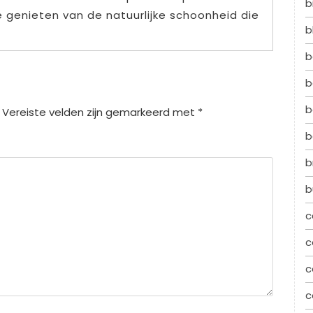
b
 genieten van de natuurlijke schoonheid die
b
b
b
b
Vereiste velden zijn gemarkeerd met
*
b
b
b
c
c
c
c