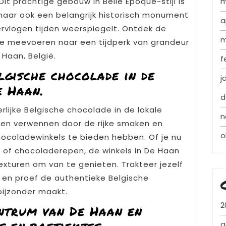
m
Dit prachtige gebouw in Belle Époque-stijl is
 maar ook een belangrijk historisch monument
a
rvlogen tijden weerspiegelt. Ontdek de
m
 je meevoeren naar een tijdperk van grandeur
e Haan, België.
f
lgische chocolade in de
j
e Haan.
d
rlijke Belgische chocolade in de lokale
n
igen verwennen door de rijke smaken en
o
hocoladewinkels te bieden hebben. Of je nu
ls of chocoladerepen, de winkels in De Haan
xturen om van te genieten. Trakteer jezelf
en proef de authentieke Belgische
ijzonder maakt.
2
entrum van De Haan en
a