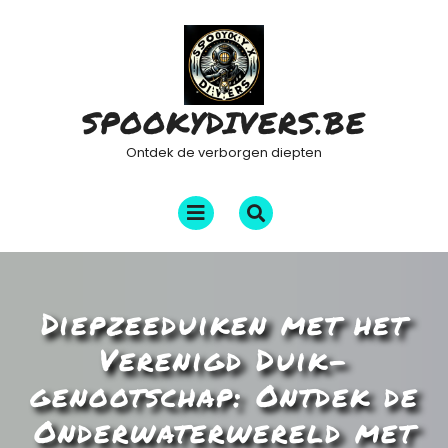
Ga
naar
de
inhoud
SPOOKYDIVERS.BE
Ontdek de verborgen diepten
Menu
openen
Diepzeeduiken met het
Verenigd Duik-
genootschap: Ontdek de
Onderwaterwereld met