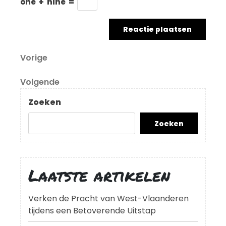
one
+
nine
=
Berichtnavigatie
Vorig
Vorige
bericht
Volgend
Volgende
bericht
Zoeken
Zoeken
Laatste artikelen
Verken de Pracht van West-Vlaanderen
tijdens een Betoverende Uitstap