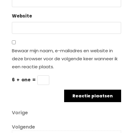
Website
Bewaar mijn naam, e-mailadres en website in
deze browser voor de volgende keer wanneer ik
een reactie plaats.
6
+
one
=
Berichtnavigatie
Vorig
Vorige
bericht
Volgend
Volgende