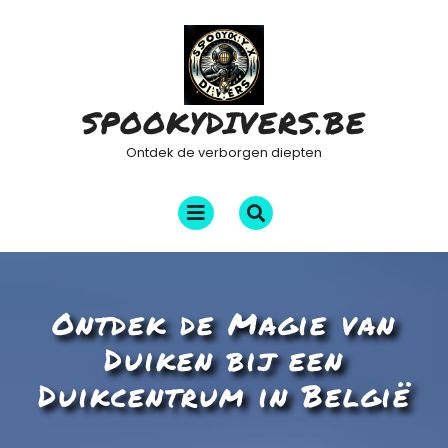
Ga
naar
de
inhoud
SPOOKYDIVERS.BE
Ontdek de verborgen diepten
Menu
openen
Ontdek de Magie van
Duiken bij een
Duikcentrum in België