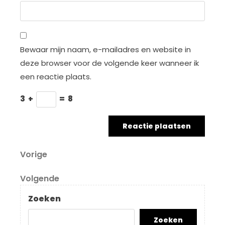
Bewaar mijn naam, e-mailadres en website in
deze browser voor de volgende keer wanneer ik
een reactie plaats.
3
+
=
8
Berichtnavigatie
Vorig
Vorige
bericht
Volgend
Volgende
bericht
Zoeken
Zoeken