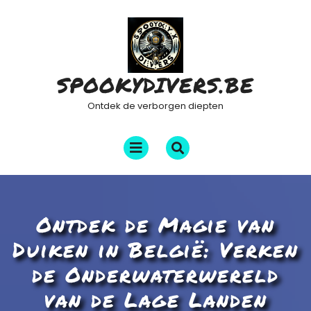
Ga
naar
de
inhoud
SPOOKYDIVERS.BE
Ontdek de verborgen diepten
Menu
openen
Ontdek de Magie van
Duiken in België: Verken
de Onderwaterwereld
van de Lage Landen