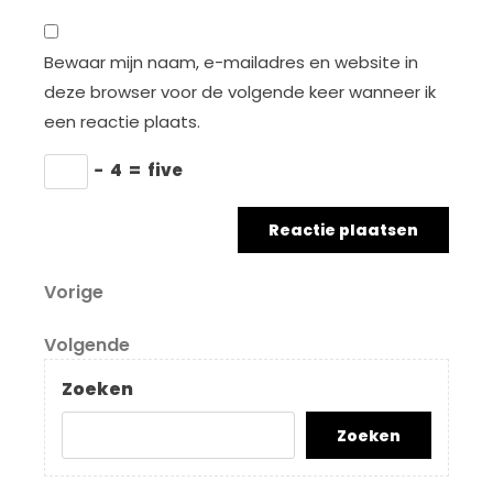
Bewaar mijn naam, e-mailadres en website in
deze browser voor de volgende keer wanneer ik
een reactie plaats.
−
4
=
five
Berichtnavigatie
Vorig
Vorige
bericht
Volgend
Volgende
bericht
Zoeken
Zoeken