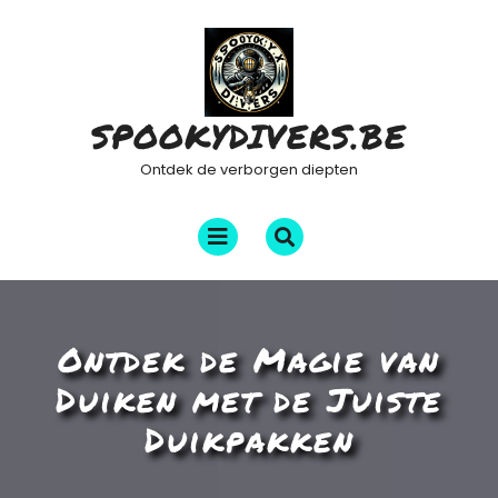
Ga
naar
de
inhoud
SPOOKYDIVERS.BE
Ontdek de verborgen diepten
Menu
openen
Ontdek de Magie van
Duiken met de Juiste
Duikpakken