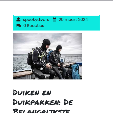
spookydivers
20 maart 2024
0 Reacties
Duiken en
Duikpakken: De
Belangrijkste