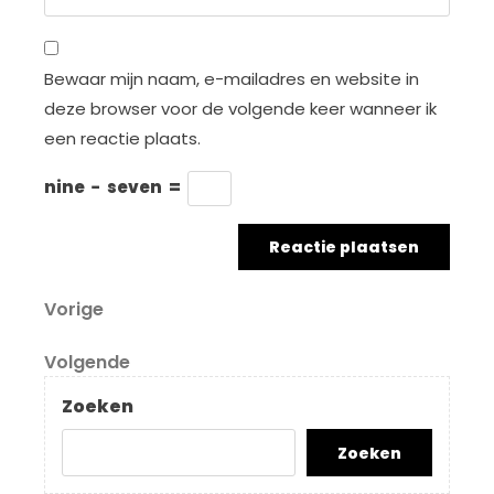
Bewaar mijn naam, e-mailadres en website in
deze browser voor de volgende keer wanneer ik
een reactie plaats.
nine
−
seven
=
Berichtnavigatie
Vorig
Vorige
bericht
Volgend
Volgende
bericht
Zoeken
Zoeken