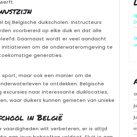
werft.
wustzijn
s
D
l bij Belgische duikscholen. Instructeurs
den voorbereid op elke duik en dat alle
G
leefd. Daarnaast wordt er veel aandacht
v
t initiatieven om de onderwateromgeving te
toekomstige generaties.
en sport, maar ook een manier om de
 onderwaterleven te ontdekken. Belgische
 excursies naar interessante duiklocaties,
a
tten, waar duikers kunnen genieten van unieke
j
school in België
j
 vaardigheden wilt verbeteren, er is altijd
m
die aan jouw behoeften voldoet. Sluit je aan