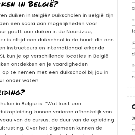
ken in België?
a
en duiken in België? Duikscholen in België zijn
m
ieden een scala aan mogelijkheden voor
f
keur geeft aan duiken in de Noordzee,
 is altijd een duikschool in de buurt die aan
j
n instructeurs en internationaal erkende
d
I, kun je op verschillende locaties in België
iken ontdekken en je vaardigheden
n
 op te nemen met een duikschool bij jou in
o
ur onder water!
iding?
holen in België is: “Wat kost een
duikopleiding kunnen variëren afhankelijk van
2
iveau van de cursus, de duur van de opleiding
 uitrusting. Over het algemeen kunnen de
a