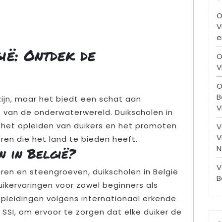
O
V
e
ië: Ontdek de
O
V
O
B
zijn, maar het biedt een schat aan
V
s van de onderwaterwereld. Duikscholen in
ij het opleiden van duikers en het promoten
V
V
eren die het land te bieden heeft.
N
n in België?
V
en en steengroeven, duikscholen in België
B
ikervaringen voor zowel beginners als
opleidingen volgens internationaal erkende
 SSI, om ervoor te zorgen dat elke duiker de