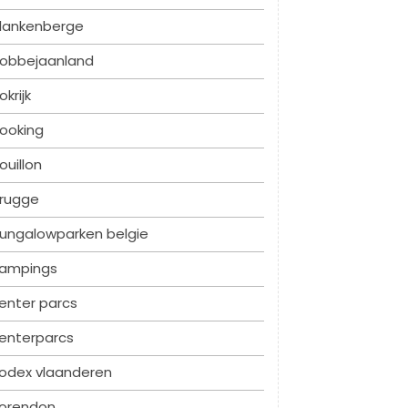
lankenberge
obbejaanland
okrijk
ooking
ouillon
rugge
ungalowparken belgie
ampings
enter parcs
enterparcs
odex vlaanderen
orendon