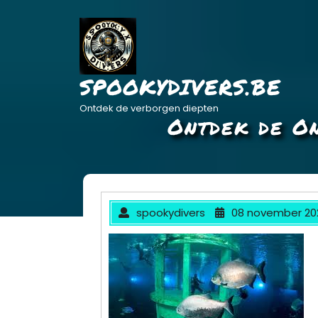
Ga
naar
de
inhoud
SPOOKYDIVERS.BE
Ontdek de verborgen diepten
Ontdek de O
spookydivers
08 november 20