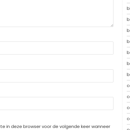
b
b
b
b
b
b
b
c
c
c
c
te in deze browser voor de volgende keer wanneer
c