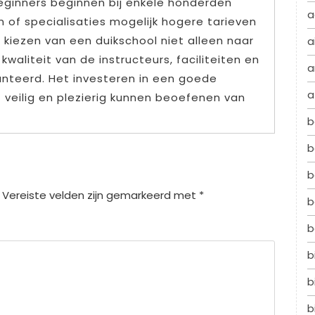
eginners beginnen bij enkele honderden
a
n of specialisaties mogelijk hogere tarieven
t kiezen van een duikschool niet alleen naar
a
 kwaliteit van de instructeurs, faciliteiten en
a
nteerd. Het investeren in een goede
a
t veilig en plezierig kunnen beoefenen van
b
b
b
Vereiste velden zijn gemarkeerd met
*
b
b
b
b
b