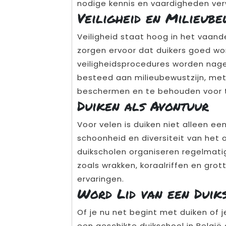
nodige kennis en vaardigheden ver
Veiligheid en Milieube
Veiligheid staat hoog in het vaande
zorgen ervoor dat duikers goed wor
veiligheidsprocedures worden nage
besteed aan milieubewustzijn, me
beschermen en te behouden voor 
Duiken als Avontuur
Voor velen is duiken niet alleen e
schoonheid en diversiteit van het
duikscholen organiseren regelmatig
zoals wrakken, koraalriffen en gro
ervaringen.
Word Lid van een Duik
Of je nu net begint met duiken of je
een geschikte duikschool in België 