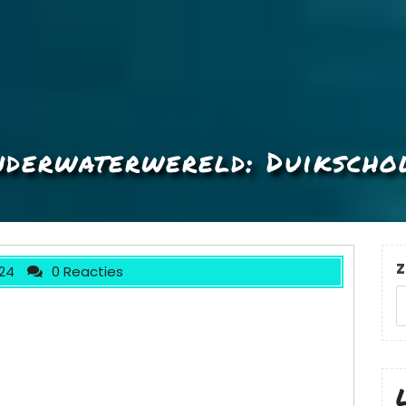
nderwaterwereld: Duikschol
Z
24
0 Reacties