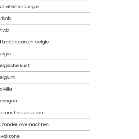
ctiviteiten belgie
irbnb
nwb
ttractieparken belgie
elgie
elgische kust
elgium
elvilla
eringen
ib oost vlaanderen
ijzonder overnachten
ivakzone