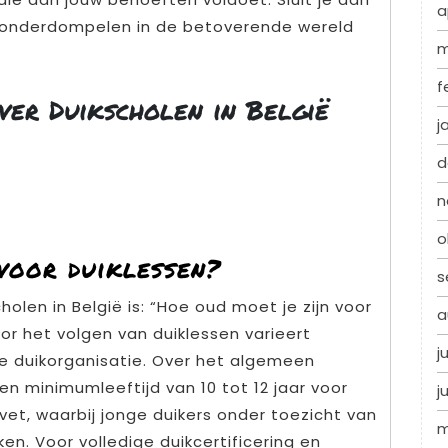
a
je onderdompelen in de betoverende wereld
m
f
ver Duikscholen in België
j
d
n
o
voor duiklessen?
s
olen in België is: “Hoe oud moet je zijn voor
a
or het volgen van duiklessen varieert
j
de duikorganisatie. Over het algemeen
n minimumleeftijd van 10 tot 12 jaar voor
j
vet, waarbij jonge duikers onder toezicht van
m
en. Voor volledige duikcertificering en