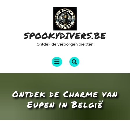
Ga
naar
de
inhoud
SPOOKYDIVERS.BE
Ontdek de verborgen diepten
Menu
openen
Ontdek de Charme van
Eupen in België