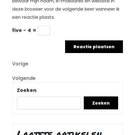
Bewaar mijn naam, e-mailadres en website in
deze browser voor de volgende keer wanneer ik
een reactie plaats.
five
−
4
=
Berichtnavigatie
Vorig
Vorige
bericht
Volgend
Volgende
bericht
Zoeken
Zoeken
Laatste artikelen