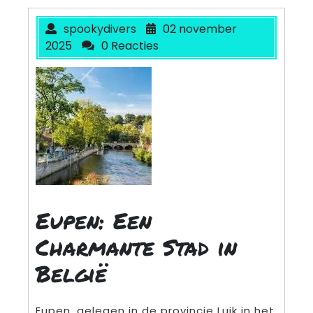
spookydivers
02 november
2025
0 Reacties
Eupen: Een
Charmante Stad in
België
Eupen, gelegen in de provincie Luik in het