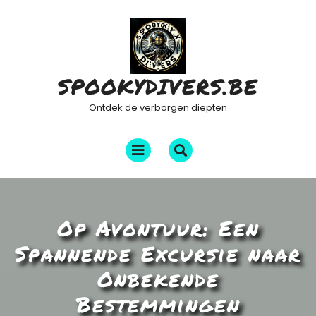
Ga
naar
de
inhoud
SPOOKYDIVERS.BE
Ontdek de verborgen diepten
Menu
openen
Op Avontuur: Een
Spannende Excursie naar
Onbekende
Bestemmingen