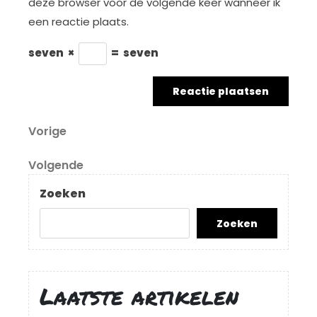
deze browser voor de volgende keer wanneer ik
een reactie plaats.
seven
×
=
seven
Berichtnavigatie
Vorig
Vorige
bericht
Volgend
Volgende
bericht
Zoeken
Zoeken
Laatste artikelen