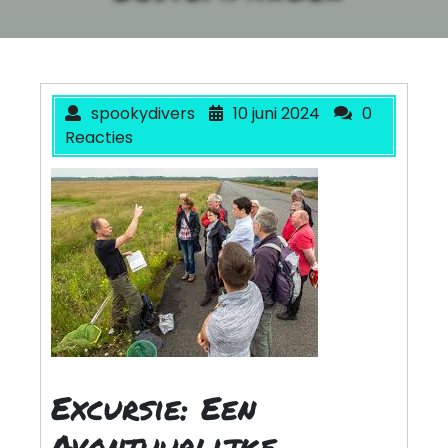
spookydivers
10 juni 2024
0
Reacties
Excursie: Een
Avontuurlijke