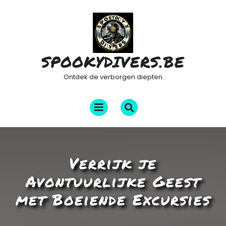
Ga
naar
de
inhoud
SPOOKYDIVERS.BE
Ontdek de verborgen diepten
Menu
openen
Verrijk je
Avontuurlijke Geest
met Boeiende Excursies