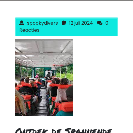
spookydivers
12 juli 2024
0
Reacties
Ontdek de Spannende