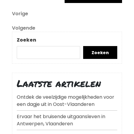
Berichtnavigatie
Vorig
Vorige
bericht
Volgend
Volgende
bericht
Zoeken
Zoeken
Laatste artikelen
Ontdek de veelzijdige mogelijkheden voor
een dagje uit in Oost-Vlaanderen
Ervaar het bruisende uitgaansleven in
Antwerpen, Vlaanderen