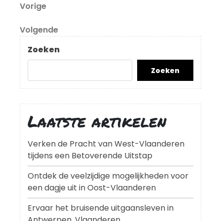
Berichtnavigatie
Vorig
Vorige
bericht
Volgend
Volgende
bericht
Zoeken
Zoeken
Laatste artikelen
Verken de Pracht van West-Vlaanderen
tijdens een Betoverende Uitstap
Ontdek de veelzijdige mogelijkheden voor
een dagje uit in Oost-Vlaanderen
Ervaar het bruisende uitgaansleven in
Antwerpen, Vlaanderen