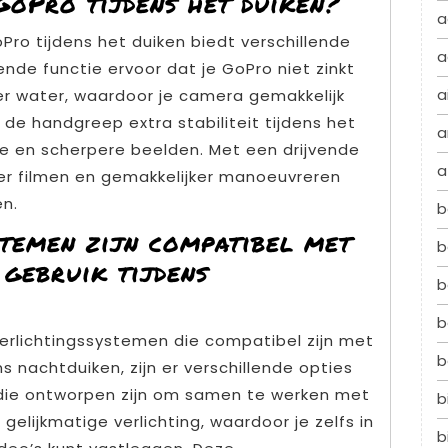
GoPro tijdens het duiken?
a
Pro tijdens het duiken biedt verschillende
a
vende functie ervoor dat je GoPro niet zinkt
a
er water, waardoor je camera gemakkelijk
 de handgreep extra stabiliteit tijdens het
a
ere en scherpere beelden. Met een drijvende
a
er filmen en gemakkelijker manoeuvreren
en.
b
stemen zijn compatibel met
b
gebruik tijdens
b
b
 verlichtingssystemen die compatibel zijn met
b
 nachtduiken, zijn er verschillende opties
 die ontworpen zijn om samen te werken met
b
elijkmatige verlichting, waardoor je zelfs in
b