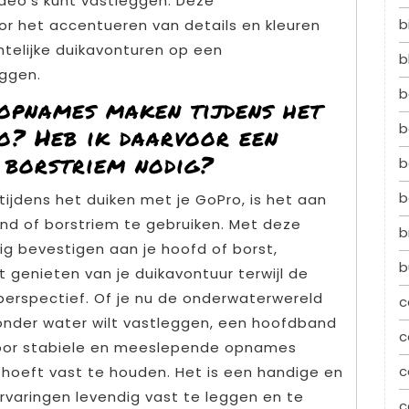
deo’s kunt vastleggen. Deze
b
oor het accentueren van details en kleuren
htelijke duikavonturen op een
b
eggen.
b
 opnames maken tijdens het
b
o? Heb ik daarvoor een
 borstriem nodig?
b
b
jdens het duiken met je GoPro, is het aan
d of borstriem te gebruiken. Met deze
b
ig bevestigen aan je hoofd of borst,
b
t genieten van je duikavontuur terwijl de
perspectief. Of je nu de onderwaterwereld
c
nder water wilt vastleggen, een hoofdband
c
 voor stabiele en meeslepende opnames
c
hoeft vast te houden. Het is een handige en
rvaringen levendig vast te leggen en te
c