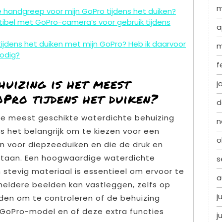
m
e handgreep voor mijn GoPro tijdens het duiken?
tibel met GoPro-camera’s voor gebruik tijdens
a
jdens het duiken met mijn GoPro? Heb ik daarvoor
m
nodig?
f
uizing is het meest
j
Pro tijdens het duiken?
d
 de meest geschikte waterdichte behuizing
n
is het belangrijk om te kiezen voor een
o
en voor diepzeeduiken en die de druk en
staan. Een hoogwaardige waterdichte
s
stevig materiaal is essentieel om ervoor te
a
n heldere beelden kan vastleggen, zelfs op
j
aden om te controleren of de behuizing
 GoPro-model en of deze extra functies
j