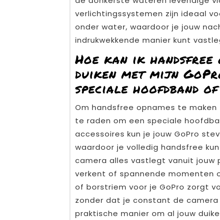
de donkerste wateren levendige vi
verlichtingssystemen zijn ideaal v
onder water, waardoor je jouw nac
indrukwekkende manier kunt vastl
Hoe kan ik handsfree
duiken met mijn GoPr
speciale hoofdband of
Om handsfree opnames te maken ti
te raden om een speciale hoofdban
accessoires kun je jouw GoPro stev
waardoor je volledig handsfree kun
camera alles vastlegt vanuit jouw 
verkent of spannende momenten o
of borstriem voor je GoPro zorgt
zonder dat je constant de camera 
praktische manier om al jouw duike