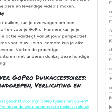
m
 heldere en levendige video’s maken.
em
a
m
et duiken, kun je overwegen om een
ffen voor je GoPro. Hiermee kun je je
f
lle actie vastlegt vanuit jouw perspectief.
j
ires voor jouw GoPro-camera kun je elke
tevoren. Verken de prachtige
d
onturen met anderen dankzij deze handige
n
ng!
o
ver GoPro Duikaccessoires:
s
Handgrepen, Verlichting en
a
j
st geschikt voor mijn GoPro tijdens het duiken?
 GoPro om onderwateropnames te maken in blauw
j