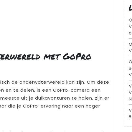
O
V
e
O
V
terwereld met GoPro
O
B
V
gisch de onderwaterwereld kan zijn. Om deze
V
n en te delen, is een GoPro-camera een
V
este uit je duikavonturen te halen, zijn er
N
aar die je GoPro-ervaring naar een hoger
V
B