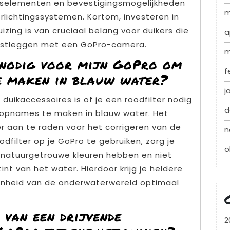
ngselementen en bevestigingsmogelijkheden
m
erlichtingssystemen. Kortom, investeren in
ing is van cruciaal belang voor duikers die
a
vastleggen met een GoPro-camera.
m
r nodig voor mijn GoPro om
f
e maken in blauw water?
j
duikaccessoires is of je een roodfilter nodig
d
opnames te maken in blauw water. Het
eer aan te raden voor het corrigeren van de
n
odfilter op je GoPro te gebruiken, zorg je
o
natuurgetrouwe kleuren hebben en niet
nt van het water. Hierdoor krijg je heldere
onheid van de onderwaterwereld optimaal
 van een drijvende
2