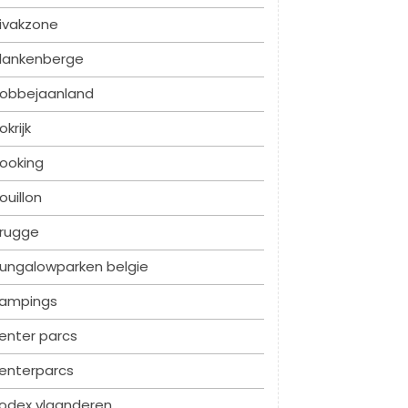
ivakzone
lankenberge
obbejaanland
okrijk
ooking
ouillon
rugge
ungalowparken belgie
ampings
enter parcs
enterparcs
odex vlaanderen