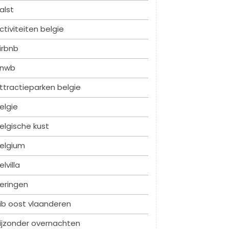
alst
ctiviteiten belgie
irbnb
nwb
ttractieparken belgie
elgie
elgische kust
elgium
elvilla
eringen
ib oost vlaanderen
ijzonder overnachten