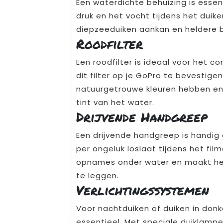
Een waterdichte behuizing is esse
druk en het vocht tijdens het duike
diepzeeduiken aankan en heldere 
Roodfilter
Een roodfilter is ideaal voor het c
dit filter op je GoPro te bevestige
natuurgetrouwe kleuren hebben en
tint van het water.
Drijvende Handgreep
Een drijvende handgreep is handig
per ongeluk loslaat tijdens het film
opnames onder water en maakt het
te leggen.
Verlichtingssystemen
Voor nachtduiken of duiken in donk
essentieel. Met speciale duiklamp