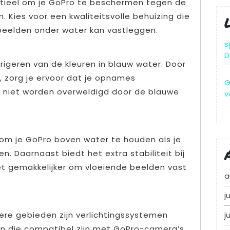
ntieel om je GoPro te beschermen tegen de
n. Kies voor een kwaliteitsvolle behuizing die
beelden onder water kan vastleggen.
s
D
orrigeren van de kleuren in blauw water. Door
n, zorg je ervoor dat je opnames
G
 niet worden overweldigd door de blauwe
v
 om je GoPro boven water te houden als je
en. Daarnaast biedt het extra stabiliteit bij
 gemakkelijker om vloeiende beelden vast
a
j
ere gebieden zijn verlichtingssystemen
j
en die compatibel zijn met GoPro-camera’s,