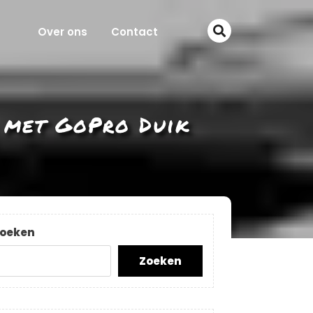
Over ons
Contact
 met GoPro Duik
oeken
Zoeken