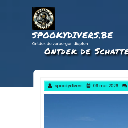
Ga
naar
de
inhoud
SPOOKYDIVERS.BE
Ontdek de verborgen diepten
Ontdek de Schatt
spookydivers
09 mei 2026