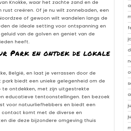
van Knokke, waar het zachte zand en de
a
 rust creëren. Of je nu wilt zonnebaden, een
m
e Noordzee of gewoon wilt wandelen langs de
ieden de ideale setting voor ontspanning en
f
t geluid van de golven en geniet van de
j
ieden heeft.
d
ur Park en ontdek de lokale
n
o
ke, België, en laat je verrassen door de
et park biedt een unieke gelegenheid om de
s
o te ontdekken, met zijn uitgestrekte
a
n educatieve tentoonstellingen. Een bezoek
st voor natuurliefhebbers en biedt een
j
 in contact komt met de diverse en
j
ten die deze bijzondere omgeving thuis
m