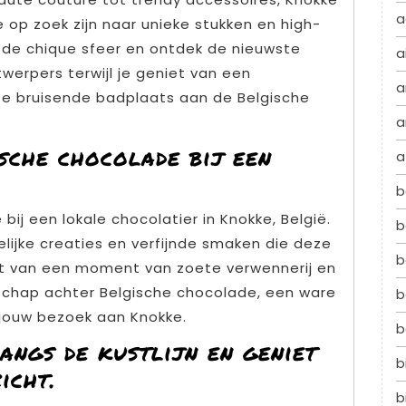
a
e op zoek zijn naar unieke stukken en high-
 de chique sfeer en ontdek de nieuwste
a
erpers terwijl je geniet van een
a
eze bruisende badplaats aan de Belgische
a
sche chocolade bij een
a
b
bij een lokale chocolatier in Knokke, België.
b
lijke creaties en verfijnde smaken die deze
b
et van een moment van zoete verwennerij en
nschap achter Belgische chocolade, een ware
b
s jouw bezoek aan Knokke.
b
angs de kustlijn en geniet
b
icht.
b