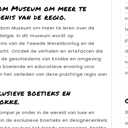
dom Museum om meer te
a
enis van de regio.
m
edom Museum om meer te leren over de
f
België. In dit museum wordt op
j
enis van de Tweede Wereldoorlog en de
racht. Ontdek de verhalen en artefacten die
d
n de geschiedenis van Knokke en omgeving.
n
 boeiende en educatieve ervaring voor
o
in het verleden van deze prachtige regio aan
lusieve boetieks en
okke.
2
mpel je onder in de wereld van luxe en
 in de exclusieve boetieks en designerwinkels
a
aute couture tot trendy accessoires, Knokke