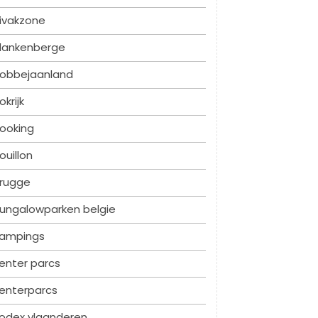
ivakzone
lankenberge
obbejaanland
okrijk
ooking
ouillon
rugge
ungalowparken belgie
ampings
enter parcs
enterparcs
odex vlaanderen