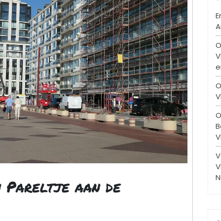
E
A
O
V
e
O
V
O
B
V
V
V
N
 Pareltje aan de