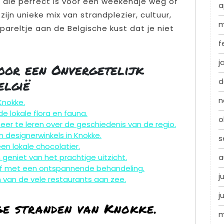
die perfect is voor een weekendje weg of
a
ijn unieke mix van strandplezier, cultuur,
m
pareltje aan de Belgische kust dat je niet
f
j
voor een Onvergetelijk
elgië
d
n
Knokke.
e lokale flora en fauna.
o
r te leren over de geschiedenis van de regio.
n designerwinkels in Knokke.
s
een lokale chocolatier.
 geniet van het prachtige uitzicht.
a
elf met een ontspannende behandeling.
j
n van de vele restaurants aan zee.
j
ge stranden van Knokke.
m