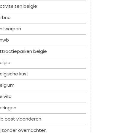
ctiviteiten belgie
irbnb
ntwerpen
nwb
ttractieparken belgie
elgie
elgische kust
elgium
elvilla
eringen
ib oost vlaanderen
ijzonder overnachten