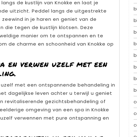
langs de kustlijn van Knokke en laat je
b
 uitzicht. Peddel langs de uitgestrekte
 zeewind in je haren en geniet van de
b
 die tegen de kustlijn klotsen. Deze
b
geweldige manier om te ontspannen en te
b
 om de charme en schoonheid van Knokke op
b
pa en verwen uzelf met een
b
ing.
b
n uzelf met een ontspannende behandeling in
b
et dagelijkse leven achter u terwijl u geniet
 revitaliserende gezichtsbehandeling of
c
eelderige omgeving van een spa in Knokke
c
 uzelf verwennen met pure ontspanning en
c
c