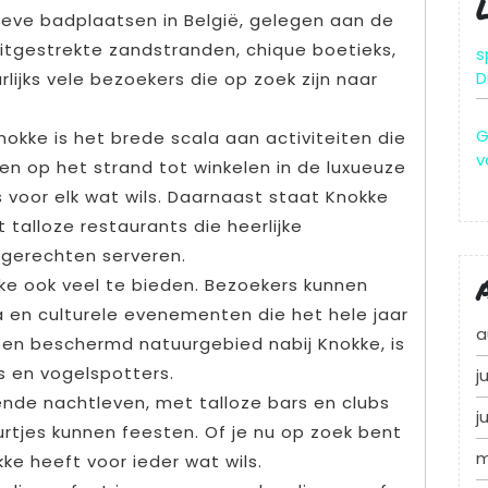
ieve badplaatsen in België, gelegen aan de
 uitgestrekte zandstranden, chique boetieks,
s
D
rlijks vele bezoekers die op zoek zijn naar
G
okke is het brede scala aan activiteiten die
v
n op het strand tot winkelen in de luxueuze
s voor elk wat wils. Daarnaast staat Knokke
 talloze restaurants die heerlijke
 gerechten serveren.
ke ook veel te bieden. Bezoekers kunnen
a en culturele evenementen die het hele jaar
a
een beschermd natuurgebied nabij Knokke, is
s en vogelspotters.
j
ende nachtleven, met talloze bars en clubs
j
rtjes kunnen feesten. Of je nu op zoek bent
m
ke heeft voor ieder wat wils.