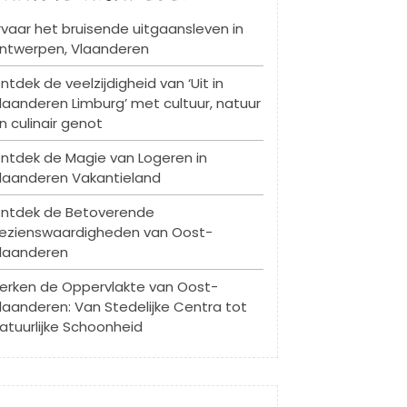
rvaar het bruisende uitgaansleven in
ntwerpen, Vlaanderen
ntdek de veelzijdigheid van ‘Uit in
laanderen Limburg’ met cultuur, natuur
n culinair genot
ntdek de Magie van Logeren in
laanderen Vakantieland
ntdek de Betoverende
ezienswaardigheden van Oost-
laanderen
erken de Oppervlakte van Oost-
laanderen: Van Stedelijke Centra tot
atuurlijke Schoonheid