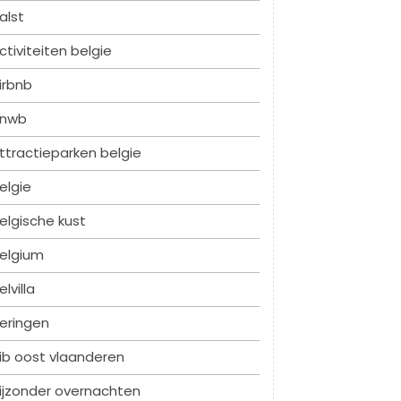
alst
ctiviteiten belgie
irbnb
nwb
ttractieparken belgie
elgie
elgische kust
elgium
elvilla
eringen
ib oost vlaanderen
ijzonder overnachten