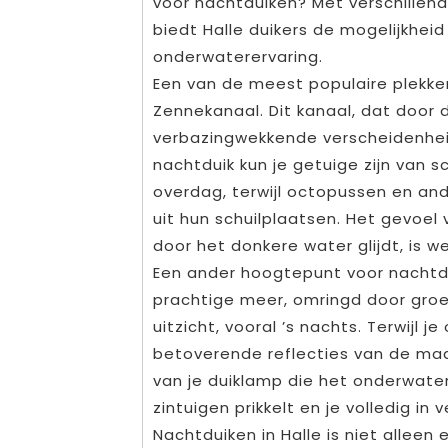
voor nachtduiken? Met verschillend
biedt Halle duikers de mogelijkhei
onderwaterervaring.
Een van de meest populaire plekken
Zennekanaal. Dit kanaal, dat door
verbazingwekkende verscheidenhei
nachtduik kun je getuige zijn van 
overdag, terwijl octopussen en an
uit hun schuilplaatsen. Het gevoel v
door het donkere water glijdt, is w
Een ander hoogtepunt voor nachtduik
prachtige meer, omringd door gr
uitzicht, vooral ’s nachts. Terwijl j
betoverende reflecties van de maa
van je duiklamp die het onderwaterl
zintuigen prikkelt en je volledig in 
Nachtduiken in Halle is niet alleen