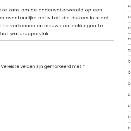
a
ieke kans om de onderwaterwereld op een
a
 avontuurlijke activiteit die duikers in staat
t te verkennen en nieuwe ontdekkingen te
a
 het wateroppervlak.
a
a
b
Vereiste velden zijn gemarkeerd met
*
b
b
b
b
b
b