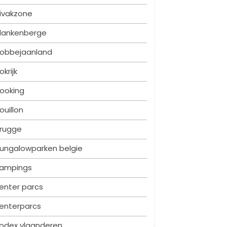
ivakzone
lankenberge
obbejaanland
okrijk
ooking
ouillon
rugge
ungalowparken belgie
ampings
enter parcs
enterparcs
odex vlaanderen