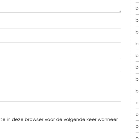
b
b
b
b
b
b
b
b
c
c
te in deze browser voor de volgende keer wanneer
c
c