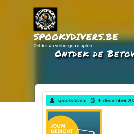
Ga
naar
de
inhoud
SPOOKYDIVERS.BE
Ontdek de verborgen diepten
Ontdek de Betov
spookydivers
16 december 20