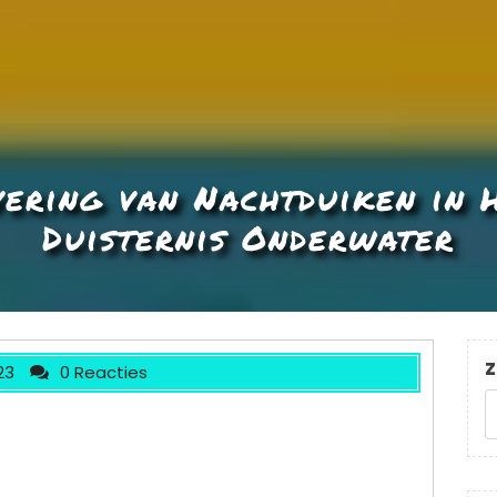
ering van Nachtduiken in 
Duisternis Onderwater
Z
23
0 Reacties