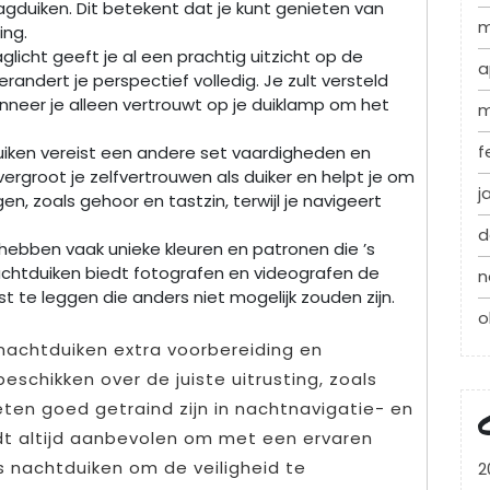
gduiken. Dit betekent dat je kunt genieten van
m
ing.
aglicht geeft je al een prachtig uitzicht op de
a
ndert je perspectief volledig. Je zult versteld
anneer je alleen vertrouwt op je duiklamp om het
m
f
iken vereist een andere set vaardigheden en
vergroot je zelfvertrouwen als duiker en helpt je om
j
en, zoals gehoor en tastzin, terwijl je navigeert
d
 hebben vaak unieke kleuren en patronen die ’s
chtduiken biedt fotografen en videografen de
n
e leggen die anders niet mogelijk zouden zijn.
o
 nachtduiken extra voorbereiding en
schikken over de juiste uitrusting, zoals
en goed getraind zijn in nachtnavigatie- en
t altijd aanbevolen om met een ervaren
ns nachtduiken om de veiligheid te
2