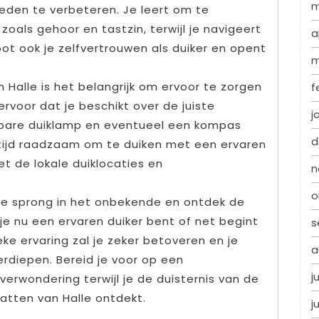
m
eden te verbeteren. Je leert om te
zoals gehoor en tastzin, terwijl je navigeert
a
ot ook je zelfvertrouwen als duiker en opent
m
n Halle is het belangrijk om ervoor te zorgen
f
rvoor dat je beschikt over de juiste
j
wbare duiklamp en eventueel een kompas
d
altijd raadzaam om te duiken met een ervaren
et de lokale duiklocaties en
n
o
e sprong in het onbekende en ontdek de
 je nu een ervaren duiker bent of net begint
s
eke ervaring zal je zeker betoveren en je
a
rdiepen. Bereid je voor op een
j
 verwondering terwijl je de duisternis van de
atten van Halle ontdekt.
j