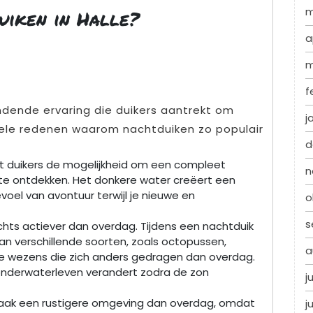
m
uiken in Halle?
a
m
f
ndende ervaring die duikers aantrekt om
j
nkele redenen waarom nachtduiken zo populair
d
dt duikers de mogelijkheid om een compleet
n
te ontdekken. Het donkere water creëert een
oel van avontuur terwijl je nieuwe en
o
s
nachts actiever dan overdag. Tijdens een nachtduik
van verschillende soorten, zoals octopussen,
a
jke wezens die zich anders gedragen dan overdag.
 onderwaterleven verandert zodra de zon
j
vaak een rustigere omgeving dan overdag, omdat
j