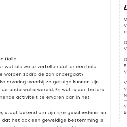
O
V
e
O
V
n Halle
O
B
r wat als we je vertellen dat er een hele
V
te worden zodra de zon ondergaat?
ke ervaring waarbij ze getuige kunnen zijn
V
V
 de onderwaterwereld. En wat is een betere
N
ende activiteit te ervaren dan in het
V
B
ië, staat bekend om zijn rijke geschiedenis en
 je dat het ook een geweldige bestemming is