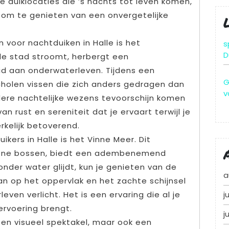
e duiklocaties die ’s nachts tot leven komen,
d om te genieten van een onvergetelijke
 voor nachtduiken in Halle is het
s
D
 de stad stroomt, herbergt een
d aan onderwaterleven. Tijdens een
G
scholen vissen die zich anders gedragen dan
v
dere nachtelijke wezens tevoorschijn komen
an rust en sereniteit dat je ervaart terwijl je
erkelijk betoverend.
ers in Halle is het Vinne Meer. Dit
oene bossen, biedt een adembenemend
e onder water glijdt, kun je genieten van de
a
n op het oppervlak en het zachte schijnsel
even verlicht. Het is een ervaring die al je
j
vervoering brengt.
j
 een visueel spektakel, maar ook een