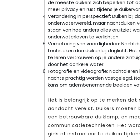
de meeste duikers zich beperken tot da
meer privacy en rust tijdens je duikervar
Verandering in perspectief: Duiken bij d
onderwaterwereld, maar nachtduiken vera
staan van hoe anders alles eruitziet w
onderwaterleven te verlichten.
Verbetering van vaardigheden: Nachtdu
technieken dan duiken bij daglicht. Het 
te leren vertrouwen op je andere zintuig
door het donkere water.
Fotografie en videografie: Nachtdieren
nachts prachtig worden vastgelegd. Na
kans om adembenemende beelden vast t
Het is belangrijk op te merken dat
aandacht vereist. Duikers moeten be
een betrouwbare duiklamp, en moet
communicatietechnieken. Het word
gids of instructeur te duiken tijde