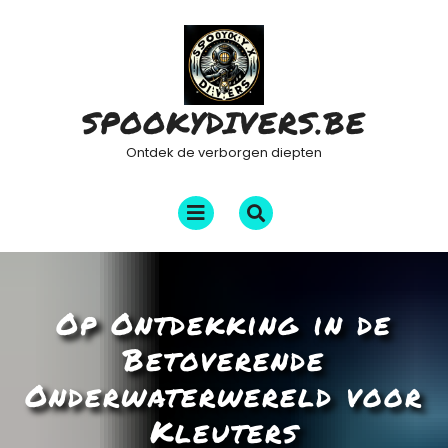
Ga
naar
de
inhoud
SPOOKYDIVERS.BE
Ontdek de verborgen diepten
Menu
openen
Op Ontdekking in de
Betoverende
Onderwaterwereld voor
Kleuters