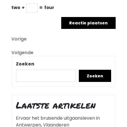
two
+
=
four
Berichtnavigatie
Vorig
Vorige
bericht
Volgend
Volgende
bericht
Zoeken
Zoeken
Laatste artikelen
Ervaar het bruisende uitgaansleven in
Antwerpen, Vlaanderen