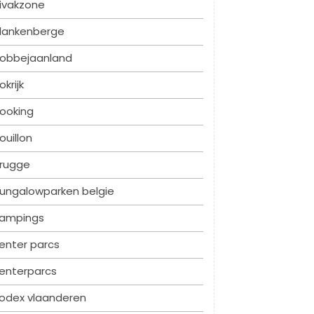
ivakzone
lankenberge
obbejaanland
okrijk
ooking
ouillon
rugge
ungalowparken belgie
ampings
enter parcs
enterparcs
odex vlaanderen