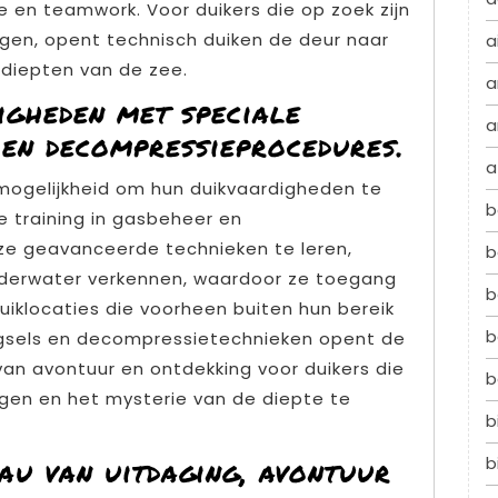
 en teamwork. Voor duikers die op zoek zijn
gen, opent technisch duiken de deur naar
a
diepten van de zee.
a
igheden met speciale
a
 en decompressieprocedures.
a
 mogelijkheid om hun duikvaardigheden te
b
e training in gasbeheer en
e geavanceerde technieken te leren,
b
nderwater verkennen, waardoor ze toegang
b
uiklocaties die voorheen buiten hun bereik
b
gsels en decompressietechnieken opent de
an avontuur en ontdekking voor duikers die
b
ggen en het mysterie van de diepte te
b
au van uitdaging, avontuur
b