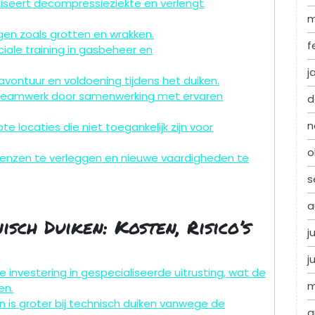
seert decompressieziekte en verlengt
m
n zoals grotten en wrakken.
f
ale training in gasbeheer en
j
avontuur en voldoening tijdens het duiken.
en teamwerk door samenwerking met ervaren
d
n
 locaties die niet toegankelijk zijn voor
o
 grenzen te verleggen en nieuwe vaardigheden te
s
a
sch Duiken: Kosten, Risico’s
j
j
e investering in gespecialiseerde uitrusting, wat de
m
en.
n is groter bij technisch duiken vanwege de
a