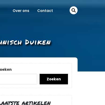
Over ons
Contact
hnisch Duiken
oeken
Zoeken
Laatste artikelen