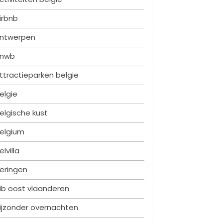
irbnb
ntwerpen
nwb
ttractieparken belgie
elgie
elgische kust
elgium
elvilla
eringen
ib oost vlaanderen
ijzonder overnachten