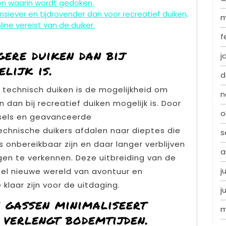
n waarin wordt gedoken.
ensiever en tijdrovender dan voor recreatief duiken,
m
ine vereist van de duiker.
f
gere duiken dan bij
j
lijk is.
d
 technisch duiken is de mogelijkheid om
n
dan bij recreatief duiken mogelijk is. Door
o
sels en geavanceerde
chnische duikers afdalen naar dieptes die
s
 onbereikbaar zijn en daar langer verblijven
a
 te verkennen. Deze uitbreiding van de
j
eel nieuwe wereld van avontuur en
 klaar zijn voor de uitdaging.
j
 gassen minimaliseert
m
 verlengt bodemtijden.