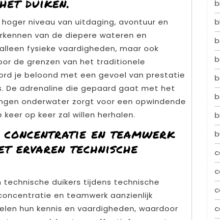
het duiken.
b
 hoger niveau van uitdaging, avontuur en
b
verkennen van de diepere wateren en
b
 alleen fysieke vaardigheden, maar ook
b
oor de grenzen van het traditionele
word je beloond met een gevoel van prestatie
b
. De adrenaline die gepaard gaat met het
b
ingen onderwater zorgt voor een opwindende
 keer op keer zal willen herhalen.
b
e, concentratie en teamwerk
b
t ervaren technische
c
c
technische duikers tijdens technische
c
, concentratie en teamwerk aanzienlijk
delen hun kennis en vaardigheden, waardoor
c