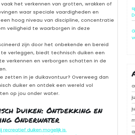
vaak het verkennen van grotten, wrakken of
s
ingen waar speciale vaardigheden en
D
st een hoog niveau van discipline, concentratie
m veiligheid te waarborgen in deze
G
v
ascineerd zijn door het onbekende en bereid
 te verleggen, biedt technisch duiken een
te verkennen en verborgen schatten in de
en.
te zetten in je duikavontuur? Overweeg dan
nisch duiker en ontdek een wereld vol
a
ten op jou onder water.
j
isch Duiken: Ontdekking en
j
ling Onderwater
m
 recreatief duiken mogelijk is.
a