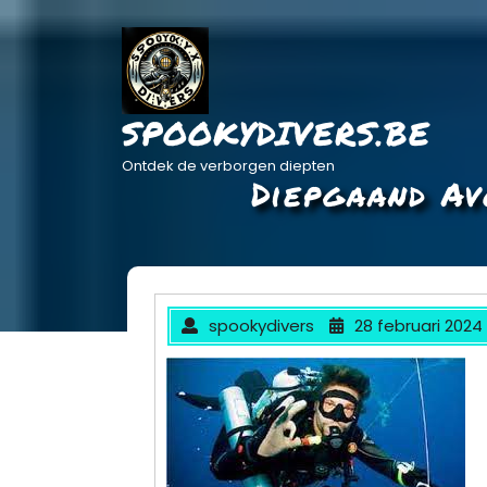
Ga
naar
de
inhoud
SPOOKYDIVERS.BE
Ontdek de verborgen diepten
Diepgaand Av
spookydivers
28 februari 2024