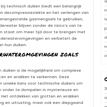
a
ij technisch duiken biedt een belangrijk
m
an decompressieziekte en het verlengen van
samengestelde gasmengsels te gebruiken,
f
erwater blijven zonder de risico’s van te
j
 in staat om meer tijd door te brengen met
d
nderwateromgevingen en verbetert de
an hun duiken.
n
erwateromgevingen zoals
o
h duiken is de mogelijkheid om complexe
en en wrakken te verkennen. Deze
n unieke kans voor technische duikers om
2
h onder te dompelen in mysterieuze en
 Het ontdekken van grotten en wrakken
a
ning en uitrusting, maar ook een diepgaand
a