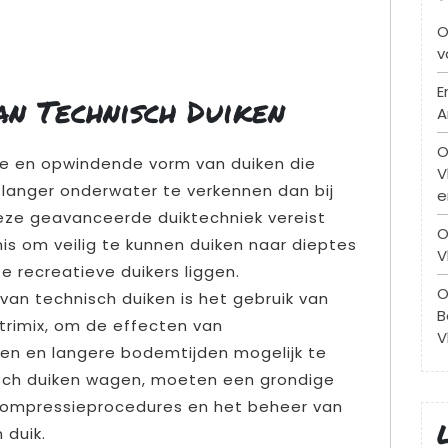
O
v
E
an Technisch Duiken
A
O
de en opwindende vorm van duiken die
V
n langer onderwater te verkennen dan bij
e
Deze geavanceerde duiktechniek vereist
O
nnis om veilig te kunnen duiken naar dieptes
V
e recreatieve duikers liggen.
O
van technisch duiken is het gebruik van
B
trimix, om de effecten van
V
en en langere bodemtijden mogelijk te
isch duiken wagen, moeten een grondige
compressieprocedures en het beheer van
 duik.