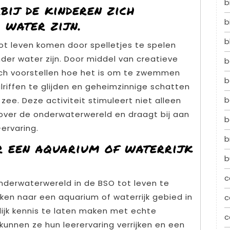
b
bij de kinderen zich
 water zijn.
b
b
ot leven komen door spelletjes te spelen
nder water zijn. Door middel van creatieve
b
zich voorstellen hoe het is om te zwemmen
b
aalriffen te glijden en geheimzinnige schatten
b
e. Deze activiteit stimuleert niet alleen
 over de onderwaterwereld en draagt bij aan
b
ervaring.
b
r een aquarium of waterrijk
b
c
derwaterwereld in de BSO tot leven te
ken naar een aquarium of waterrijk gebied in
c
lijk kennis te laten maken met echte
c
unnen ze hun leerervaring verrijken en een