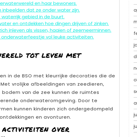
derwaterwereld en haar bewoners.
h inbeelden dat ze onder water zijn.
a
aterrijk gebied in de buurt.
m
ter en ontdekken hoe dingen drijven of zinken.
 zich inleven als vissen, haaien of zeemeerminnen.
f
onderwaterfeestje vol leuke activiteiten.
j
ereld tot leven met
d
.
n
n in de BSO met kleurrijke decoraties die de
o
 Met vrolijke afbeeldingen van zeedieren,
s
de bodem van de zee kunnen de ruimtes
erende onderwateromgeving. Door te
a
vormen kunnen kinderen zich ondergedompeld
j
 ontdekkingen en avonturen.
j
 activiteiten over