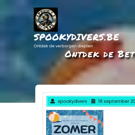
Ga
naar
de
inhoud
SPOOKYDIVERS.BE
Ontdek de verborgen diepten
Ontdek de Bet
spookydivers
18 september 2