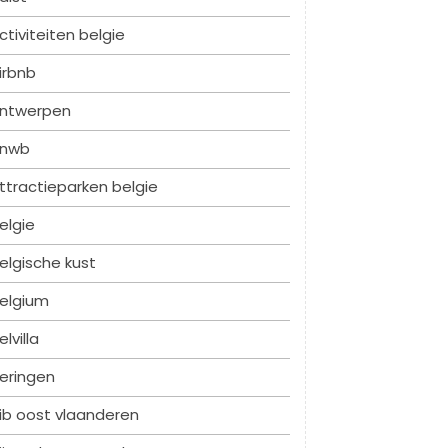
ctiviteiten belgie
irbnb
ntwerpen
nwb
ttractieparken belgie
elgie
elgische kust
elgium
elvilla
eringen
ib oost vlaanderen