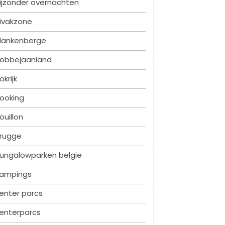
ijzonder overnachten
ivakzone
lankenberge
obbejaanland
okrijk
ooking
ouillon
rugge
ungalowparken belgie
ampings
enter parcs
enterparcs