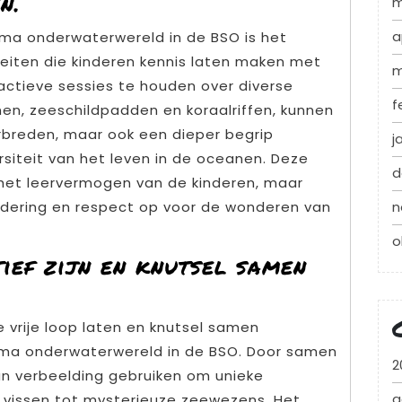
n.
m
a
ema onderwaterwereld in de BSO is het
teiten die kinderen kennis laten maken met
m
ractieve sessies te houden over diverse
f
jnen, zeeschildpadden en koraalriffen, kunnen
erbreden, maar ook een dieper begrip
j
rsiteit van het leven in de oceanen. Deze
d
n het leervermogen van de kinderen, maar
n
dering en respect op voor de wonderen van
o
tief zijn en knutsel samen
e vrije loop laten en knutsel samen
ma onderwaterwereld in de BSO. Door samen
2
un verbeelding gebruiken om unieke
a
ke vissen tot mysterieuze zeewezens. Het