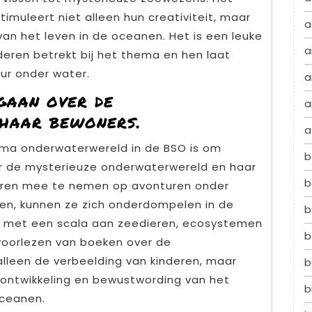
muleert niet alleen hun creativiteit, maar
a
 van het leven in de oceanen. Het is een leuke
a
nderen betrekt bij het thema en hen laat
ur onder water.
a
gaan over de
a
haar bewoners.
a
ema onderwaterwereld in de BSO is om
b
er de mysterieuze onderwaterwereld en haar
b
eren mee te nemen op avonturen onder
en, kunnen ze zich onderdompelen in de
b
 met een scala aan zeedieren, ecosystemen
b
voorlezen van boeken over de
alleen de verbeelding van kinderen, maar
b
 ontwikkeling en bewustwording van het
b
oceanen.