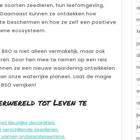
nde soorten zeedieren, hun leefomgeving,
a
 Daarnaast kunnen ze ontdekken hoe
m
 te beschermen en hoe ze zelf een positieve
iene ecosysteem.
f
j
SO is niet alleen vermakelijk, maar ook
d
deren. Door hen mee te nemen op een reis
n
unnen ze een nieuwe waardering ontwikkelen
van onze waterrijke planeet. Laat de magie
o
BSO verrijken!
s
erwereld tot Leven te
a
j
t kleurrijke decoraties.
j
 verschillende zeedieren.
sel samen onderwaterwezens.
m