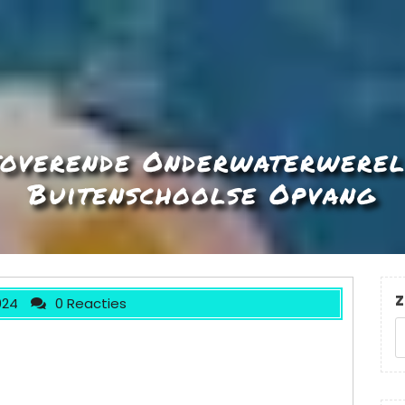
overende Onderwaterwerel
Buitenschoolse Opvang
Z
024
0 Reacties