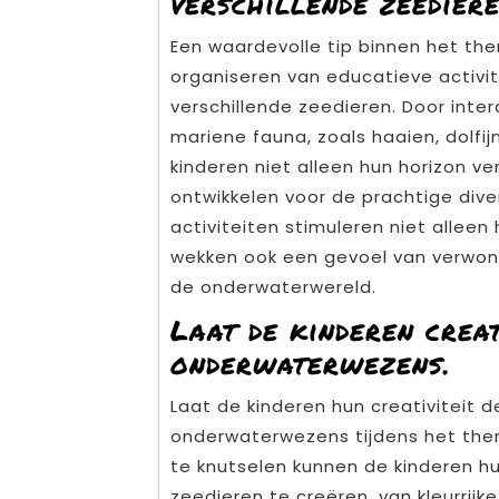
verschillende zeediere
Een waardevolle tip binnen het th
organiseren van educatieve activi
verschillende zeedieren. Door inte
mariene fauna, zoals haaien, dolfi
kinderen niet alleen hun horizon v
ontwikkelen voor de prachtige dive
activiteiten stimuleren niet allee
wekken ook een gevoel van verwon
de onderwaterwereld.
Laat de kinderen crea
onderwaterwezens.
Laat de kinderen hun creativiteit d
onderwaterwezens tijdens het the
te knutselen kunnen de kinderen h
zeedieren te creëren, van kleurrij