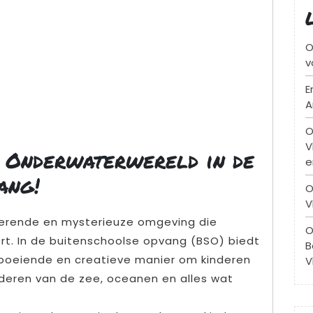
O
v
E
A
O
V
 Onderwaterwereld in de
e
ang!
O
V
nerende en mysterieuze omgeving die
O
eert. In de buitenschoolse opvang (BSO) biedt
B
oeiende en creatieve manier om kinderen
V
deren van de zee, oceanen en alles wat