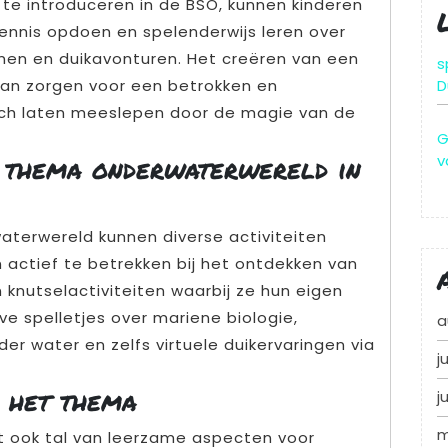
e introduceren in de BSO, kunnen kinderen
kennis opdoen en spelenderwijs leren over
men en duikavonturen. Het creëren van een
s
D
kan zorgen voor een betrokken en
ich laten meeslepen door de magie van de
G
v
t thema onderwaterwereld in
aterwereld kunnen diverse activiteiten
actief te betrekken bij het ontdekken van
knutselactiviteiten waarbij ze hun eigen
e spelletjes over mariene biologie,
a
er water en zelfs virtuele duikervaringen via
j
 het thema
j
m
 ook tal van leerzame aspecten voor