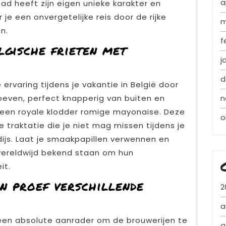
a
ad heeft zijn eigen unieke karakter en
je een onvergetelijke reis door de rijke
m
n.
f
lgische frieten met
j
d
ervaring tijdens je vakantie in België door
n
roeven, perfect knapperig van buiten en
 een royale klodder romige mayonaise. Deze
o
e traktatie die je niet mag missen tijdens je
dijs. Laat je smaakpapillen verwennen en
wereldwijd bekend staan om hun
it.
n proef verschillende
2
.
a
et een absolute aanrader om de brouwerijen te
a