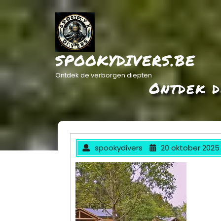
Ga
naar
de
inhoud
SPOOKYDIVERS.BE
Ontdek de verborgen diepten
Ontdek d
spookydivers
20 oktober 2025