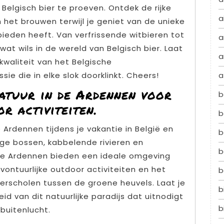
Belgisch bier te proeven. Ontdek de rijke
a
 het brouwen terwijl je geniet van de unieke
bieden heeft. Van verfrissende witbieren tot
a
wat wils in de wereld van Belgisch bier. Laat
a
 kwaliteit van het Belgische
a
ie die in elke slok doorklinkt. Cheers!
atuur in de Ardennen voor
b
r activiteiten.
b
Ardennen tijdens je vakantie in België en
b
ige bossen, kabbelende rivieren en
b
 Ardennen bieden een ideale omgeving
ontuurlijke outdoor activiteiten en het
b
erscholen tussen de groene heuvels. Laat je
b
d van dit natuurlijke paradijs dat uitnodigt
b
 buitenlucht.