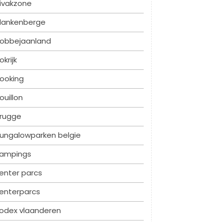
ivakzone
lankenberge
obbejaanland
okrijk
ooking
ouillon
rugge
ungalowparken belgie
ampings
enter parcs
enterparcs
odex vlaanderen