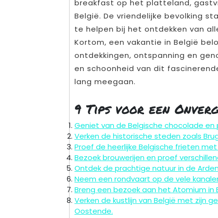
breakfast op het platteland, gastvri
België. De vriendelijke bevolking st
te helpen bij het ontdekken van al
Kortom, een vakantie in België belo
ontdekkingen, ontspanning en genot
en schoonheid van dit fascinerende
lang meegaan.
9 Tips voor een Onverg
Geniet van de Belgische chocolade en p
Verken de historische steden zoals Br
Proef de heerlijke Belgische frieten me
Bezoek brouwerijen en proef verschillen
Ontdek de prachtige natuur in de Arden
Neem een rondvaart op de vele kanalen e
Breng een bezoek aan het Atomium in Br
Verken de kustlijn van België met zijn 
Oostende.