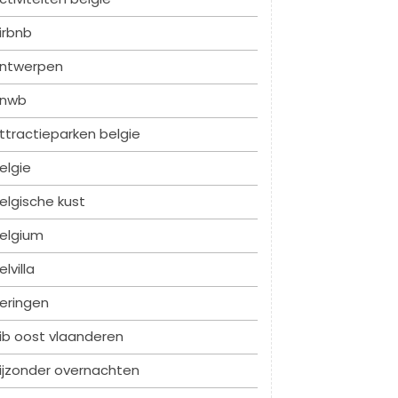
irbnb
ntwerpen
nwb
ttractieparken belgie
elgie
elgische kust
elgium
elvilla
eringen
ib oost vlaanderen
ijzonder overnachten