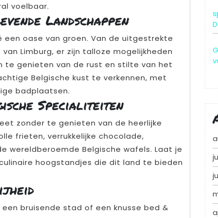
ral voelbaar.
s
evende Landschappen
D
ië een oase van groen. Van de uitgestrekte
G
van Limburg, er zijn talloze mogelijkheden
v
te genieten van de rust en stilte van het
achtige Belgische kust te verkennen, met
lige badplaatsen.
ische Specialiteiten
leet zonder te genieten van de heerlijke
le frieten, verrukkelijke chocolade,
a
 de wereldberoemde Belgische wafels. Laat je
j
ulinaire hoogstandjes die dit land te bieden
j
ijheid
m
 in een bruisende stad of een knusse bed &
a