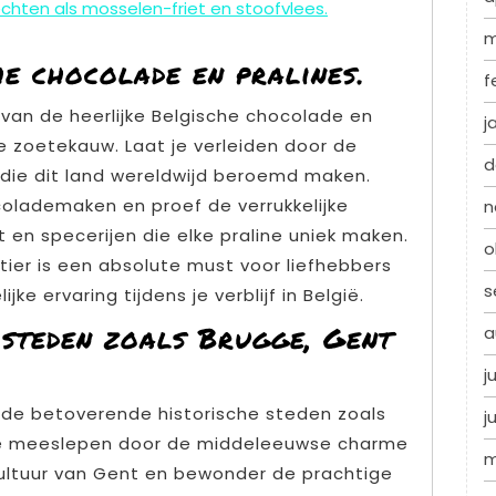
chten als mosselen-friet en stoofvlees.
m
he chocolade en pralines.
f
ë van de heerlijke Belgische chocolade en
j
de zoetekauw. Laat je verleiden door de
d
die dit land wereldwijd beroemd maken.
colademaken en proef de verrukkelijke
n
 en specerijen die elke praline uniek maken.
o
ier is een absolute must voor liefhebbers
s
e ervaring tijdens je verblijf in België.
 steden zoals Brugge, Gent
a
j
ië de betoverende historische steden zoals
j
 je meeslepen door de middeleeuwse charme
m
ultuur van Gent en bewonder de prachtige