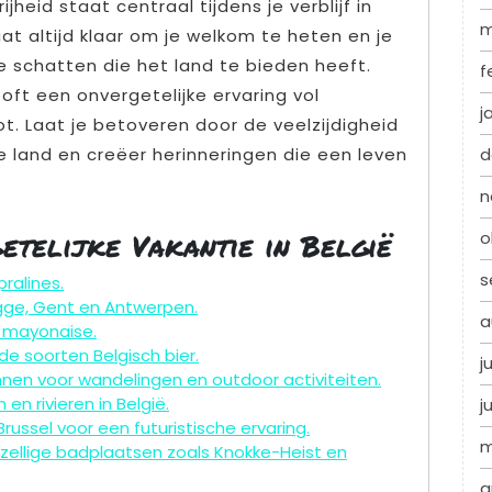
jheid staat centraal tijdens je verblijf in
m
aat altijd klaar om je welkom te heten en je
le schatten die het land te bieden heeft.
f
oft een onvergetelijke ervaring vol
j
. Laat je betoveren door de veelzijdigheid
 land en creëer herinneringen die een leven
d
n
etelijke Vakantie in België
o
s
ralines.
ugge, Gent en Antwerpen.
a
t mayonaise.
de soorten Belgisch bier.
j
nen voor wandelingen en outdoor activiteiten.
n rivieren in België.
j
ussel voor een futuristische ervaring.
m
gezellige badplaatsen zoals Knokke-Heist en
a