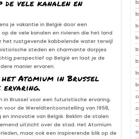
 de vele kanalen en
b
b
ens je vakantie in België door een
b
p de vele kanalen en rivieren die het land
b
r het rustgevende kabbelende water terwijl
b
 historische steden en charmante dorpjes
chtig perspectief op België en laat je de
b
dere manier ervaren.
b
 het Atomium in Brussel
b
 ervaring.
c
n Brussel voor een futuristische ervaring.
 voor de Wereldtentoonstelling van 1958,
c
en innovatie van België. Beklim de stalen
c
emend uitzicht over de stad. Het Atomium
c
verleden, maar ook een inspirerende blik op de