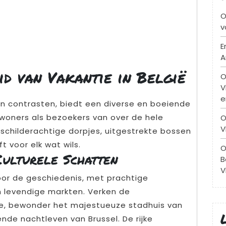
O
v
E
A
d van Vakantie in België
O
V
e
en contrasten, biedt een diverse en boeiende
woners als bezoekers van over de hele
O
V
 schilderachtige dorpjes, uitgestrekte bossen
ft voor elk wat wils.
O
Culturele Schatten
B
V
door de geschiedenis, met prachtige
n levendige markten. Verken de
e, bewonder het majestueuze stadhuis van
nde nachtleven van Brussel. De rijke