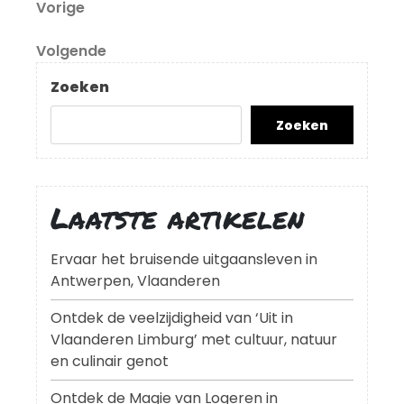
Berichtnavigatie
Vorig
Vorige
bericht
Volgend
Volgende
bericht
Zoeken
Zoeken
Laatste artikelen
Ervaar het bruisende uitgaansleven in
Antwerpen, Vlaanderen
Ontdek de veelzijdigheid van ‘Uit in
Vlaanderen Limburg’ met cultuur, natuur
en culinair genot
Ontdek de Magie van Logeren in