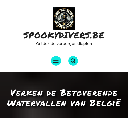
Ga
naar
de
inhoud
SPOOKYDIVERS.BE
Ontdek de verborgen diepten
Menu
openen
Verken de Betoverende
Watervallen van België