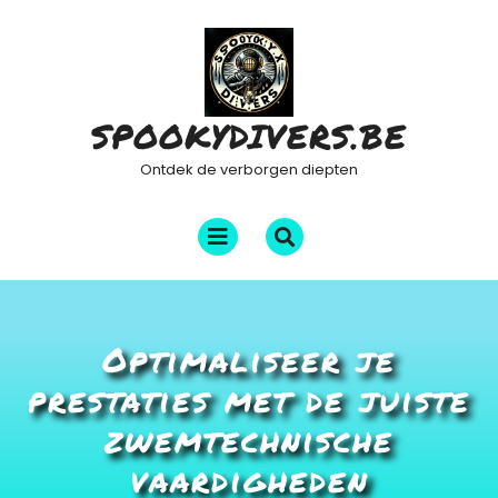
Ga
naar
de
inhoud
SPOOKYDIVERS.BE
Ontdek de verborgen diepten
Menu
openen
Optimaliseer je
prestaties met de juiste
zwemtechnische
vaardigheden