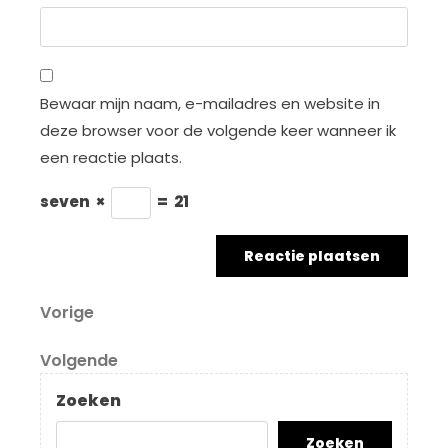
Bewaar mijn naam, e-mailadres en website in
deze browser voor de volgende keer wanneer ik
een reactie plaats.
seven
×
=
21
Berichtnavigatie
Vorig
Vorige
bericht
Volgend
Volgende
bericht
Zoeken
Zoeken