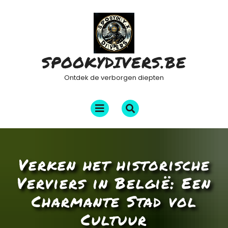
Ga
naar
de
inhoud
SPOOKYDIVERS.BE
Ontdek de verborgen diepten
Menu
openen
Verken het historische
Verviers in België: Een
Charmante Stad vol
Cultuur