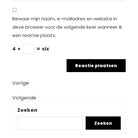
Bewaar mijn naam, e-mailadres en website in
deze browser voor de volgende keer wanneer ik
een reactie plaats.
4
+
=
six
Berichtnavigatie
Vorig
Vorige
bericht
Volgend
Volgende
bericht
Zoeken
Zoeken