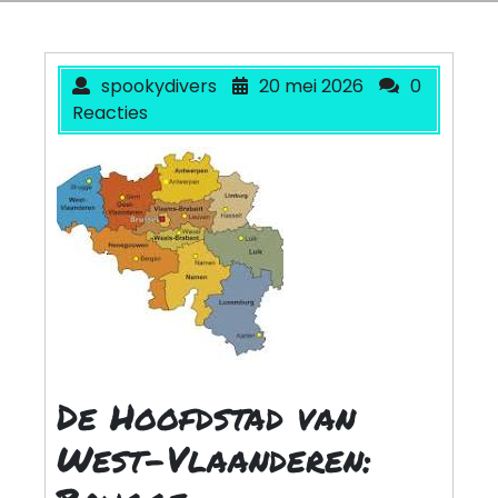
spookydivers
20 mei 2026
0
Reacties
De Hoofdstad van
West-Vlaanderen: