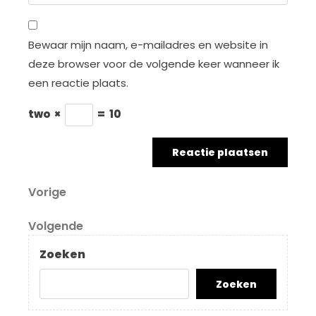
Bewaar mijn naam, e-mailadres en website in
deze browser voor de volgende keer wanneer ik
een reactie plaats.
two
×
=
10
Berichtnavigatie
Vorig
Vorige
bericht
Volgend
Volgende
bericht
Zoeken
Zoeken