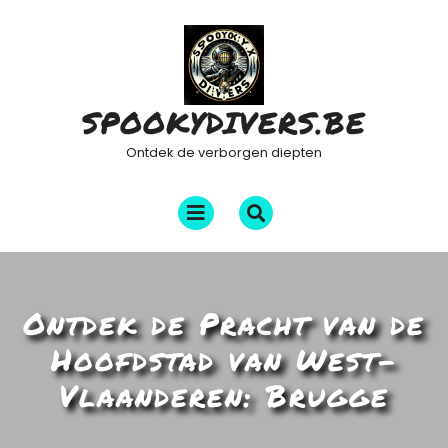
Ga
naar
de
inhoud
SPOOKYDIVERS.BE
Ontdek de verborgen diepten
Menu
openen
Ontdek de Pracht van de
Hoofdstad van West-
Vlaanderen: Brugge