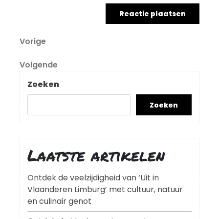
Berichtnavigatie
Vorig
Vorige
bericht
Volgend
Volgende
bericht
Zoeken
Zoeken
Laatste artikelen
Ontdek de veelzijdigheid van ‘Uit in
Vlaanderen Limburg’ met cultuur, natuur
en culinair genot