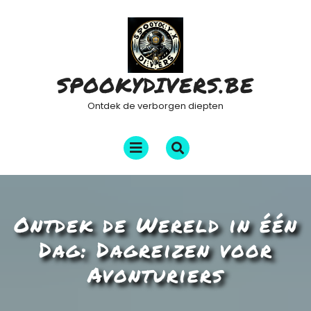
Ga
naar
de
inhoud
SPOOKYDIVERS.BE
Ontdek de verborgen diepten
Menu
openen
Ontdek de Wereld in één
Dag: Dagreizen voor
Avonturiers